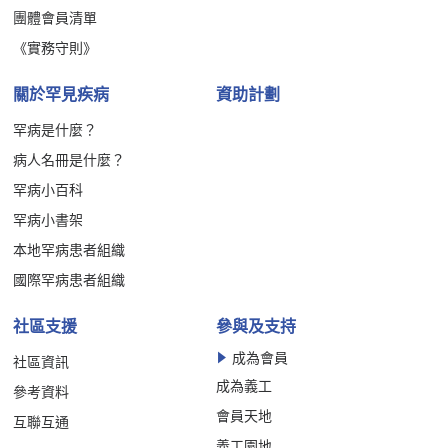
團體會員清單
《實務守則》
關於罕見疾病
資助計劃
罕病是什麼？
病人名冊是什麼？
罕病小百科
罕病小書架
本地罕病患者組織
國際罕病患者組織
社區支援
參與及支持
成為會員
社區資訊
成為義工
參考資料
會員天地
互聯互通
義工園地