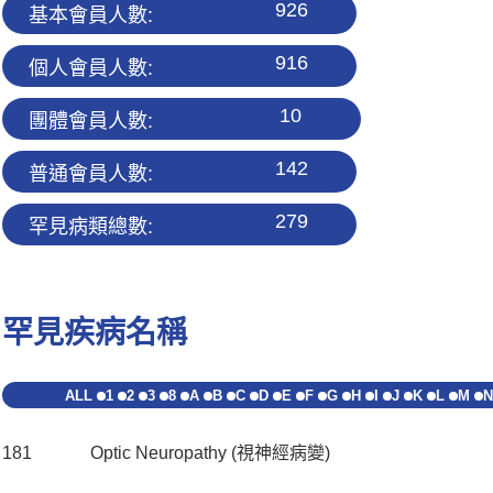
926
基本會員人數:
916
個人會員人數:
10
團體會員人數:
142
普通會員人數:
279
罕見病類總數:
罕見疾病名稱
ALL
1
2
3
8
A
B
C
D
E
F
G
H
I
J
K
L
M
N
181
Optic Neuropathy (視神經病變)