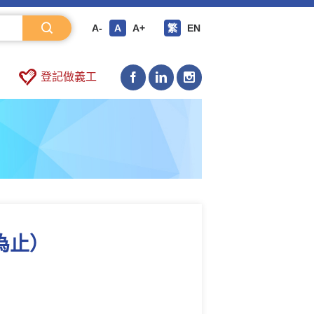
A-
A
A+
繁
EN
登記做義工
日為止）