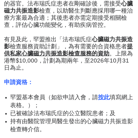
的器官。法布瑞氏症患者在剛確診後，需接受
心臟
磁力共振造影
檢查，以助醫生判斷應採用哪一種治
療方案最為合適；其後患者亦需定期接受相關檢
查，評估心臟功能變化，有助疾病管控。
有見及此，罕盟推出「法布瑞氏症
心臟磁力共振造
影
檢查服務資助計劃」，為有需要的合資格患者
提
供私家心臟磁力共振造影檢查服務的資助
。上限為
港幣$10,000，計劃為期兩年，至2026年10月31
日為止。
申請資格：
罕盟基本會員（如欲申請入會，請
按此
填寫網上
表格。）；
已被確診法布瑞氏症的公立醫院患者；及
持有由醫院管理局醫生發出的心臟磁力共振造影
檢查轉介信
。