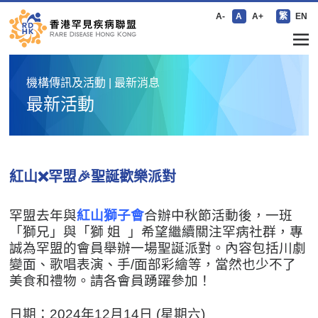
A-
A
A+
繁
EN
機構傳訊及活動 | 最新消息
最新活動
紅山❌罕盟🎉聖誕歡樂派對
罕盟去年與
紅山獅子會
合辦中秋節活動後，一班
「獅兄」與「獅 姐 」希望繼續關注罕病社群，專
誠為罕盟的會員舉辦一場聖誕派對。內容包括川劇
變面、歌唱表演、手/面部彩繪等，當然也少不了
美食和禮物。請各會員踴躍參加！
日期：2024年12月14日 (星期六)