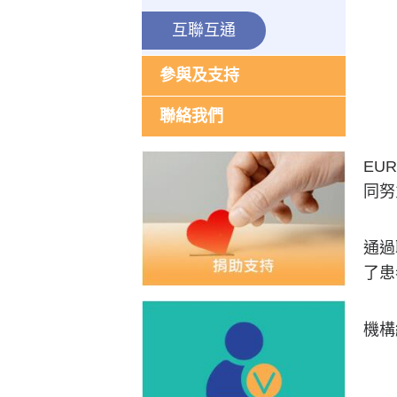
互聯互通
參與及支持
聯絡我們
EU
同努
通過
了患
機構