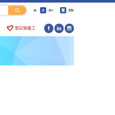
A-
A
A+
繁
EN
登記做義工