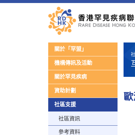
關於「罕盟」
機構傳訊及活動
關於罕見疾病
資助計劃
歐
社區支援
社區資訊
參考資料