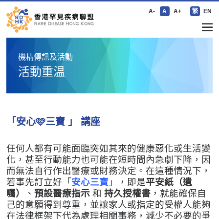
A-
A
A+
繁
EN
機構傳訊及活動
活動重温
「安心🩷三寶 」 講座
任何人都有可能面臨突如其來的健康惡化或生活變
化，甚至行動能力也可能在短時間內急劇下降，因
而無法自行作出醫療或財務決定。在這種情況下，
若事先訂立好「
安心三寶
」，即是
平安紙（遺
囑）
、
預設醫療指示
和
持久授權書
，就能確保自
己的意願得到尊重，並讓家人或指定的受權人能夠
在法律框架下代為處理相關事務，減少不必要的爭