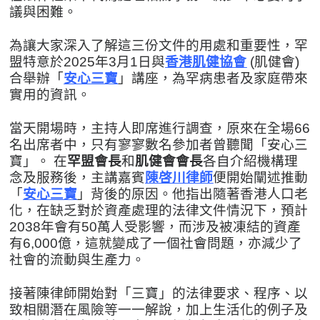
議與困難。
為讓大家深入了解這三份文件的用處和重要性，罕
盟特意於2025年3月1日與
香港肌健協會
(肌健會)
合舉辦「
安心三寶
」講座，為罕病患者及家庭帶來
實用的資訊。
當天開場時，主持人即席進行調查，原來在全場66
名出席者中，只有寥寥數名參加者曾聽聞「安心三
寶」。
在
罕盟會長
和
肌健會會長
各自介紹機構理
念及服務後，主講嘉賓
陳啓川律師
便開始闡述推動
「
安心三寶
」背後的原因。他指出隨著香港人口老
化，在缺乏對於資產處理的法律文件情況下，預計
2038年會有50萬人受影響，而涉及被凍結的資產
有6,000億，這就變成了一個社會問題，亦減少了
社會的流動與生產力。
接著陳律師開始對「三寶」的法律要求、程序、以
致相關潛在風險等一一解說，加上生活化的例子及