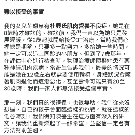
難以接受的事實
我的女兒芷翹患有
杜興氏肌肉營養不良症
，她是在
8歲時才確診的。確診前，我們一直以為她只是發
展遲緩，從2歲起就開始接受3T治療，當時我們心
裡總是期望，只要多一點努力，多給她一些時間，
她一定可以追上同齡的小朋友。但到了7歲那年，
在評估中心進行檢查時，物理治療師懷疑她患有某
種神經肌肉疾病。當醫生告訴我們，最差的情況可
能是她在12歲左右就需要使用輪椅，身體狀況會隨
著肌肉退化而逐漸惡化，甚至壽命可能只有20至
30歲時，我們一家人都無法接受這個事實。
那一刻，我們真的很徬徨，也很無助。我們從來沒
想過，自己的孩子會面臨這樣的挑戰。就在這樣的
低谷時刻，我們得知陳醫生在這方面有深入的研
究，讓我們重新燃起了一絲希望，並堅信一定會有
方法幫助芷翹。