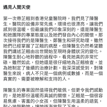
遇見人間天使
第一次帶芷翹到香港兒童醫院時，我們見了陳醫
生。醫院的設備非常先進，環境也很漂亮，讓我們
感到很温暖。但最讓我們印象深刻的，還是陳醫生
和她團隊的專業態度以及她們發自內心的關懷。那
次接待我們的是陳醫生、鄭醫生和研究助理。雖然
她們已經掌握了芷翹的病歷，但陳醫生仍然希望聽
我們講述芷翹由出世開始至現時身體狀況的變化。
陳醫生耐心地聆聽的過程中，看見她真的非常忙
碌。雖然如此，但她還是很仔細地為芷翹檢查，並
為她制定了後續的治療計劃。我深深感受到，對陳
醫生來說，病人不只是一個病例或數據，而是一
個
真實的、需要被瞭解和支持的人。
陳醫生的專業固然值得我們敬佩，但更令我們感動
的，是她那份溫暖而真誠的關懷。芷翹是一個很容
易焦慮、害羞的小女孩，但陳醫生用溫柔的語氣，
耐心地鼓勵她，讓她逐漸放鬆了下來。