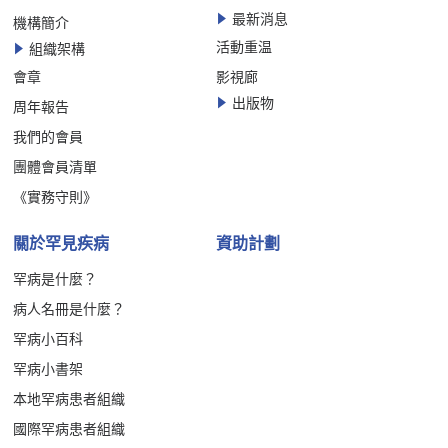
最新消息
機構簡介
活動重温
組織架構
會章
影視廊
出版物
周年報告
我們的會員
團體會員清單
《實務守則》
關於罕見疾病
資助計劃
罕病是什麼？
病人名冊是什麼？
罕病小百科
罕病小書架
本地罕病患者組織
國際罕病患者組織