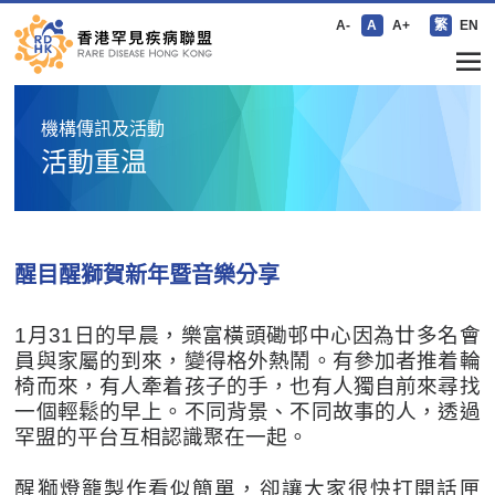
A-
A
A+
繁
EN
機構傳訊及活動
活動重温
醒目醒獅賀新年暨音樂分享
1月31日的早晨，樂富橫頭磡邨中心因為廿多名會
員與家屬的到來，變得格外熱鬧。有參加者推着輪
椅而來，有人牽着孩子的手，也有人獨自前來尋找
一個輕鬆的早上。不同背景、不同故事的人，透過
罕盟的平台互相認識聚在一起。
醒獅燈籠製作看似簡單，卻讓大家很快打開話匣