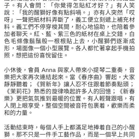
子。有人會問：「你覺得怎貼紅才好？」有人笑
說：「我的醒獅好像有點斜喎。」亦有人突然「哎
呀」一聲把紙材料弄斷了，義工便立刻遞上補充材
料。義工們不停穿梭其間，耐心地協助，也陪着參
加者聊天。紅、藍、紫三色的紙材在桌上交錯，白
色毛條像鬍鬚般一根根貼上去，小醒獅們逐漸成
形，場面像一個小型展覽。各人都忙著拿起手機拍
照，想把這份喜悅留住。
小休後，會員 Anna 與家人帶來小提琴二重奏，音
樂把大家再次連結起來。當《春序曲》響起，大家
靜靜聽着；《賀新年》讓人忍不住跟着節奏點頭；
《茉莉花》熟悉的旋律喚起許多人的回憶；《新春
樂》更把氣氛推到最暖的位置。有人輕聲跟唱，有
人閉上眼享受，整個空間被音符包裹着，歡樂而柔
和的力量。
活動結束時，每個人手上都滿足地捧着自己的小醒
獅。那不只是一件手工藝作品，而是一個早上共同