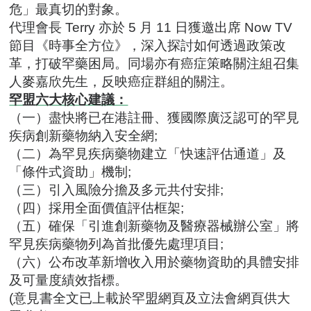
危」最真切的對象。
代理會長 Terry 亦於 5 月 11 日獲邀出席 Now TV
節目《時事全方位》，深入探討如何透過政策改
革，打破罕藥困局。同場亦有
癌症策略關注組
召集
人麥嘉欣先生，反映癌症群組的關注。
罕盟六大核心建議：
（一）盡快將已在港註冊、獲國際廣泛認可的罕見
疾病創新藥物納入安全網;
（二）為罕見疾病藥物建立「快速評估通道」及
「條件式資助」機制;
（三）引入風險分擔及多元共付安排;
（四）採用全面價值評估框架;
（五）確保「引進創新藥物及醫療器械辦公室」將
罕見疾病藥物列為首批優先處理項目;
（六）公布改革新增收入用於藥物資助的具體安排
及可量度績效指標。
(意見書全文已上載於罕盟網頁及立法會網頁供大