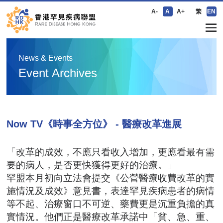
A-
A
A+
繁
EN
News & Events
Event Archives
Now TV《時事全方位》 - 醫療改革進展
「改革的成效，不應只看收入增加，更應看最有需
要的病人，是否更快獲得更好的治療。」
罕盟本月初向立法會提交《公營醫療收費改革的實
施情況及成效》意見書，表達罕見疾病患者的病情
等不起、治療窗口不可逆、藥費更是沉重負擔的真
實情況。他們正是醫療改革承諾中「貧、急、重、