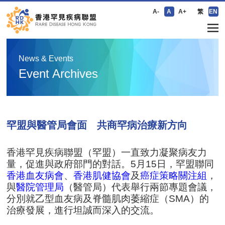
A-
A
A+
繁
EN
News & Events
Event Archives
罕盟與醫管局會面 共商罕病治療新方向
香港罕見疾病聯盟（罕盟）一直致力凝聚病友力
量，促進與政府部門的對話。5月15日，罕盟聯同
香港血友病會
、
香港肌健協會
及
癌症策略關注組
，
與
醫院管理局
（醫管局）代表舉行兩節專題會議，
分別就乙型血友病及脊髓肌肉萎縮症（SMA）的
治療發展，進行坦誠而深入的交流。