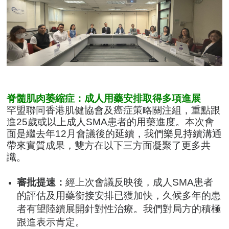
脊髓肌肉萎縮症：成人用藥安排取得多項進展
罕盟聯同香港肌健協會及癌症策略關注組，重點跟
進25歲或以上成人SMA患者的用藥進度。本次會
面是繼去年12月會議後的延續，我們樂見持續溝通
帶來實質成果，雙方在以下三方面凝聚了更多共
識。
審批提速：
經上次會議反映後，成人SMA患者
的評估及用藥銜接安排已獲加快，久候多年的患
者有望陸續展開針對性治療。我們對局方的積極
跟進表示肯定。