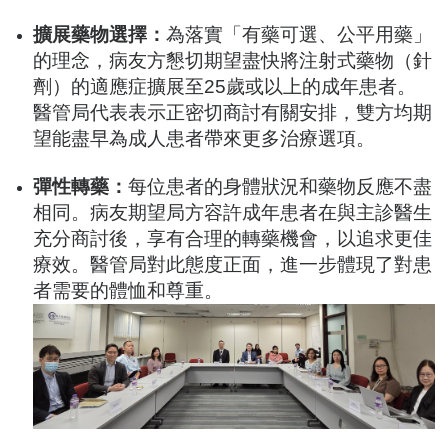
擴展藥物選擇：
為落實「有藥可選、公平用藥」
的理念，病友方懇切期望盡快將注射式藥物（針
劑）的適應症擴展至25歲或以上的成年患者。
醫管局代表表示正密切商討有關安排，雙方均期
望能盡早為成人患者帶來更多治療選項。
彈性轉藥：
每位患者的身體狀況和藥物反應不盡
相同。病友期望局方容許成年患者在與主診醫生
充分商討後，享有合理的轉藥機會，以追求更佳
療效。醫管局對此態度正面，進一步體現了對患
者需要的體恤和尊重。