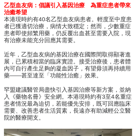
乙型血友病：倡議引入基因治療 為重症患者帶來
治癒希望
本港現時約有40名乙型血友病患者。輕度至中度患
者已獲適切治療，病情大致穩定；然而，少數重症
患者即使頻繁用藥，仍反覆出血甚至需要入院，現
有治療未能充分回應其需要。
近年，乙型血友病的基因治療在國際間取得顯著進
展，已累積相當的臨床實證。接受治療後，患者體
內可自行產生足夠的凝血因子，有望毋須再持續用
藥——甚至達至「功能性治癒」效果。
罕盟建議醫管局盡快引入基因治療等新方案，並納
入《藥物名冊》安全網。本港現時約有3至4名重症
患者情況最為迫切，若能優先安排，既可回應臨床
需要、改善患者生活質素，長遠亦有助減輕公立醫
院的醫療開支。