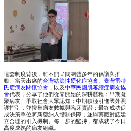
這套制度背後，離不開民間團體多年的倡議與推
動。當天出席的
台灣結節性硬化症協會
、
臺灣雷特
氏症病友關懷協會
，以及
中華民國肌萎縮症病友協
會
代表，分享了他們從零開始的深耕歷程：早期凝
聚病友、爭取社會大眾認知；中期積極引進國外照
護指引，並搜集病友數據與臨床實證；最終成功促
成決策單位將新藥納入體制保障，並與藥廠對話建
立合理的引入機制。每一步的堅持，都成就了今日
高度成熟的病友組織。