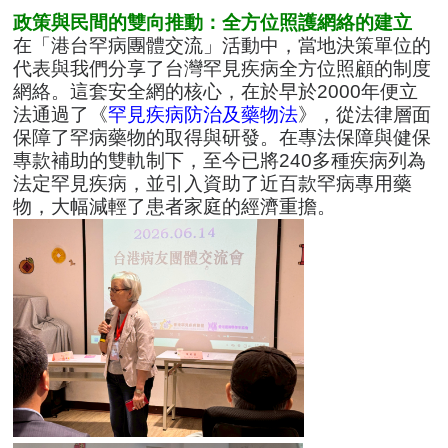
政策與民間的雙向推動：全方位照護網絡的建立
在「港台罕病團體交流」活動中，當地決策單位的
代表與我們分享了台灣罕見疾病全方位照顧的制度
網絡。這套安全網的核心，在於早於2000年便立
法通過了《
罕見疾病防治及藥物法
》，從法律層面
保障了罕病藥物的取得與研發。在專法保障與健保
專款補助的雙軌制下，至今已將240多種疾病列為
法定罕見疾病，並引入資助了近百款罕病專用藥
物，大幅減輕了患者家庭的經濟重擔。