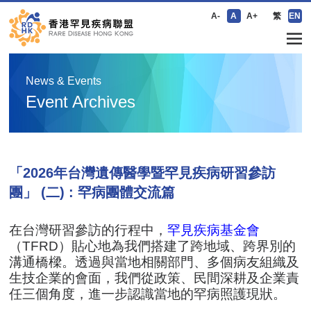
A-
A
A+
繁
EN
News & Events
Event Archives
「2026年台灣遺傳醫學暨罕見疾病研習參訪
團」 (二) : 罕病團體交流篇
在台灣研習參訪的行程中，
罕見疾病基金會
（TFRD）貼心地為我們搭建了跨地域、跨界別的
溝通橋樑。透過與當地相關部門、多個病友組織及
生技企業的會面，我們從政策、民間深耕及企業責
任三個角度，進一步認識當地的罕病照護現狀。