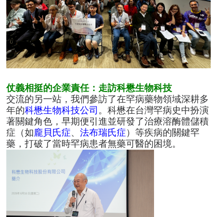
仗義相挺的企業責任：走訪科懋生物科技
交流的另一站，我們參訪了在罕病藥物領域深耕多
年的
科懋生物科技公司
。科懋在台灣罕病史中扮演
著關鍵角色，早期便引進並研發了治療溶酶體儲積
症（如
龐貝氏症
、
法布瑞氏症
）等疾病的關鍵罕
藥，打破了當時罕病患者無藥可醫的困境。