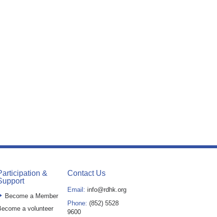
Participation &
Contact Us
Support
Email:
info@rdhk.org
Become a Member
Phone:
(852) 5528
ecome a volunteer
9600