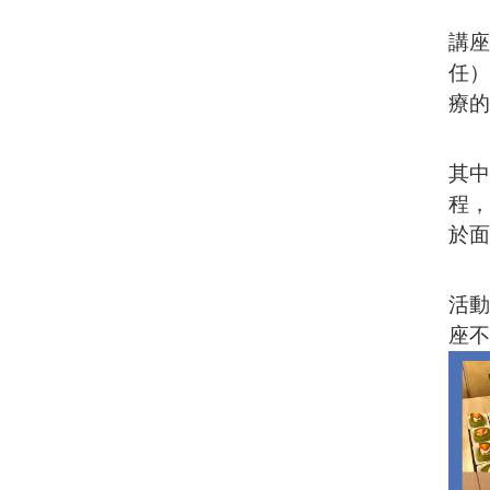
講座
任）
療的
其中
程，
於面
活動
座不