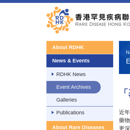
About RDHK
N
E
News & Events
RDHK News
Event Archives
「
Galleries
近年
Publications
藥物
About Rare Diseases
更深