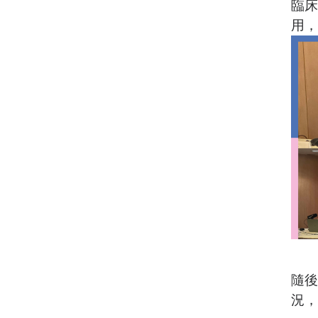
臨床
用，
隨後
況，