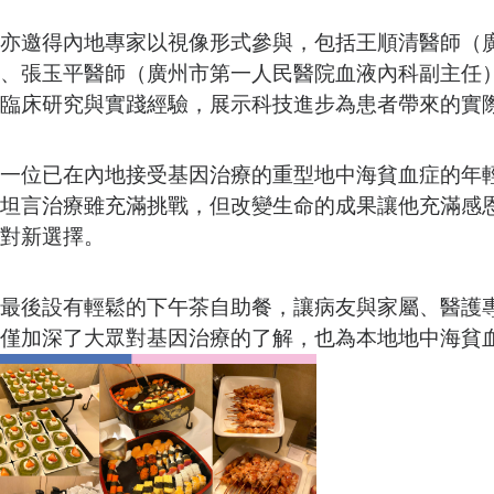
亦邀得內地專家以視像形式參與，包括王順清醫師（
、張玉平醫師（廣州市第一人民醫院血液內科副主任
臨床研究與實踐經驗，展示科技進步為患者帶來的實
一位已在內地接受基因治療的重型地中海貧血症的年
坦言治療雖充滿挑戰，但改變生命的成果讓他充滿感
對新選擇。
最後設有輕鬆的下午茶自助餐，讓病友與家屬、醫護
僅加深了大眾對基因治療的了解，也為本地地中海貧