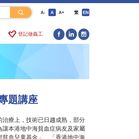
A-
A
A+
繁
EN
登記做義工
專題講座
的治療上，技術已日趨成熟，部分
為讓本港地中海貧血症病友及家屬
型貧血兒童基金」、「香港地中海