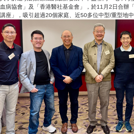
血病協會」及「香港醫社基金會」，於11月2日合辦
講座」，吸引超過20個家庭、近50多位中型/重型地