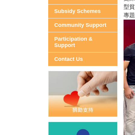
型貧
Subsidy Schemes
專題
Community Support
Participation &
Support
Contact Us