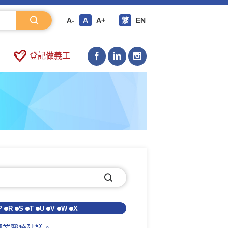
A-
A
A+
繁
EN
登記做義工
P
R
S
T
U
V
W
X