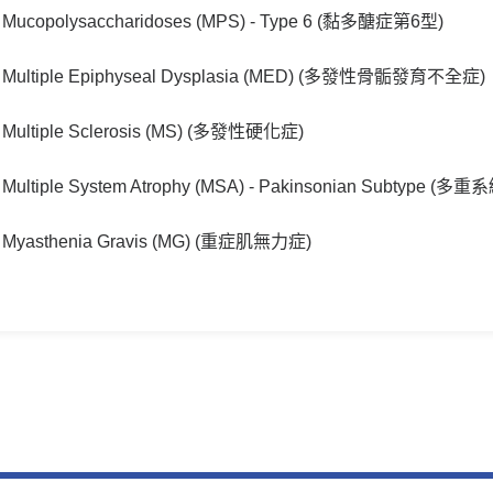
Mucopolysaccharidoses (MPS) - Type 6 (黏多醣症第6型)
Multiple Epiphyseal Dysplasia (MED) (多發性骨骺發育不全症)
Multiple Sclerosis (MS) (多發性硬化症)
Multiple System Atrophy (MSA) - Pakinsonian Subty
Myasthenia Gravis (MG) (重症肌無力症)