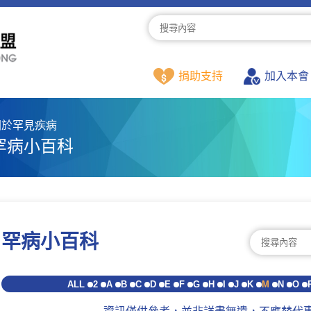
捐助支持
加入本會
關於罕見疾病
罕病小百科
罕病小百科
ALL
2
A
B
C
D
E
F
G
H
I
J
K
M
N
O