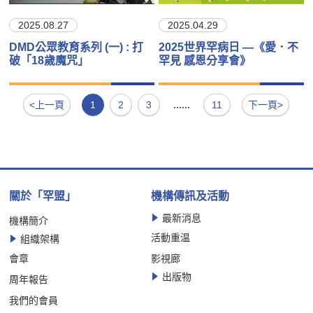
2025.08.27
2025.04.29
DMD公眾教育系列 (一) : 打
2025世界罕病日 —《愛．不
破「18歲魔咒」
罕見 感恩分享會》
<上一頁
1
2
3
......
11
下一頁>
關於「罕盟」
機構傳訊及活動
最新消息
機構簡介
活動重温
組織架構
會章
影視廊
出版物
周年報告
我們的會員