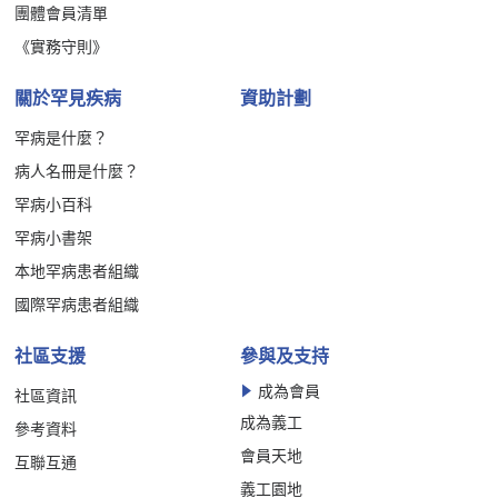
團體會員清單
《實務守則》
關於罕見疾病
資助計劃
罕病是什麼？
病人名冊是什麼？
罕病小百科
罕病小書架
本地罕病患者組織
國際罕病患者組織
社區支援
參與及支持
成為會員
社區資訊
成為義工
參考資料
會員天地
互聯互通
義工園地