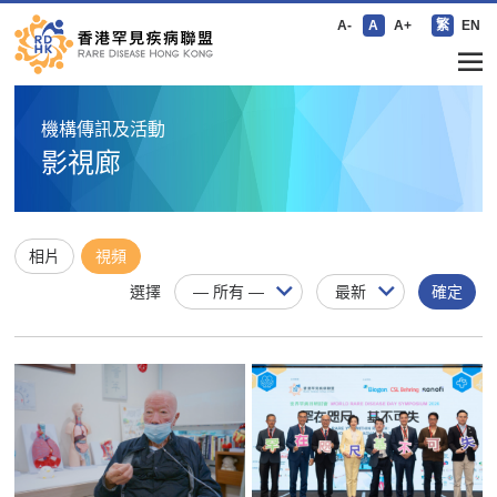
A-
A
A+
繁
EN
機構傳訊及活動
影視廊
相片
視頻
選擇
確定