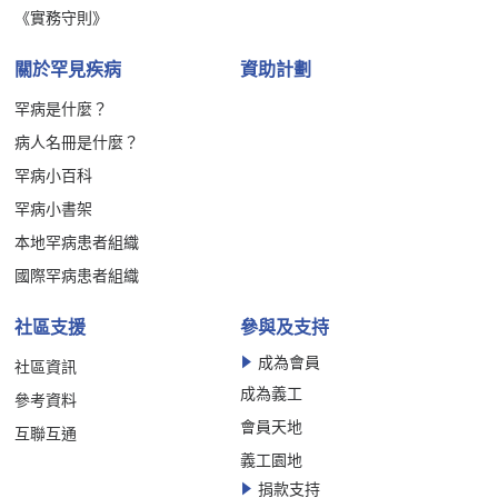
《實務守則》
關於罕見疾病
資助計劃
罕病是什麼？
病人名冊是什麼？
罕病小百科
罕病小書架
本地罕病患者組織
國際罕病患者組織
社區支援
參與及支持
成為會員
社區資訊
成為義工
參考資料
會員天地
互聯互通
義工園地
捐款支持