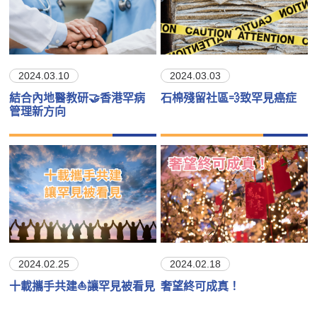
2024.03.10
2024.03.03
結合內地醫教研🤝香港罕病
石棉殘留社區💨致罕見癌症
管理新方向
2024.02.25
2024.02.18
十載攜手共建⛵讓罕見被看見
奢望終可成真！