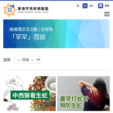
A-
A
A+
繁
EN
機構傳訊及活動 | 出版物
「罕罕」而談
選擇