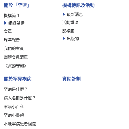
關於「罕盟」
機構傳訊及活動
最新消息
機構簡介
活動重温
組織架構
會章
影視廊
出版物
周年報告
我們的會員
團體會員清單
《實務守則》
關於罕見疾病
資助計劃
罕病是什麼？
病人名冊是什麼？
罕病小百科
罕病小書架
本地罕病患者組織