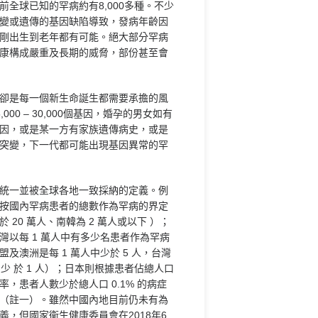
前全球已知的罕病約有8,000多種。不少
變或遺傳的基因缺陷導致，發病年齡因
剛出生到老年都有可能。絕大部分罕病
康構成嚴重及長期的威脅，部份甚至會
卻是每一個新生命誕生都需要承擔的風
000 – 30,000個基因，婚孕的男女如有
因，或是某一方有家族遺傳病史，或是
突變，下一代都可能出現基因異常的罕
統一並被全球各地一致採納的定義。例
按國內罕病患者的總數作為罕病的界定
 20 萬人、南韓為 2 萬人或以下 ）；
灣以每 1 萬人中有多少名患者作為罕病
及澳洲是每 1 萬人中少於 5 人，台灣
中少 於 1 人）；日本則根據患者佔總人口
，患者人數少於總人口 0.1% 的病症
（註一）。雖然中國內地目前仍未有為
義，但國家衞生健康委員會在2018年6