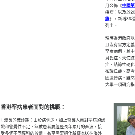
月公佈《
中國第
疾病；以及於20
錄
》，新增86
列出。
現時香港政府以
且沒有官方定義
罕病病例，其中
貝氏症、天使綜
症、結節性硬化
布瑞氏症、高雪
因遺傳病。雖然
大學一項研究指
香港罕病患者面對的挑戰：
i. 漫長的確診期：由於病例少，加上醫護人員對罕病的認
識和警覺性不足，無數患者要經歷長年累月的奔波，接
受多個不同專科的診斷，甚至需要把化驗樣本送往海外