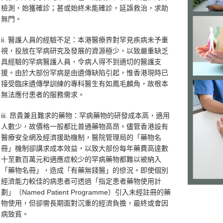
檢測，始獲確診；甚或始終未能確診，延誤救治，求助
無門。
ii. 醫護人員的經驗不足：本港醫療界對罕見疾病未予重
視，投放在罕病研究及發展的資源極少，以致嚴重缺乏
具經驗的罕病醫護人員，令病人得不到適切的醫護支
援。由於大部份罕病是由遺傳缺陷引起，惟香港現時已
接受臨床遺傳學訓練的專科醫生有如鳳毛麟角，故根本
無法應付患者的服務需求。
iii. 昂貴兼且難求的藥物：罕病藥物的研發成本高，適用
人數少，故價格一般都比普通藥物高昂。儘管香港設有
醫療安全網及經濟援助機制，醫院管理局的「藥物名
冊」機制卻講求成本效益，以致大部份每年藥費高達數
十至數百萬元和適應症較少的罕病藥物都難以被納入
「藥物名冊」，造成「有藥無錢醫」的慘況。即使個別
經濟能力較佳的病患者可透過「指定患者藥物使用計
劃」（Named Patient Programme）引入未經註冊的藥
物使用，但卻需長期面對沉重的經濟負擔，最終或會因
病致貧。