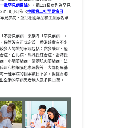
一批罕見病目錄
》，把121種病列為罕見
23年9月公佈《
中國第二批罕見病目
種罕見疾病，並把相關藥品和生產廠名單
「不常見疾病」來稱呼「罕見疾病」，
。儘管沒有正式定義，香港確實有不少
較多人認識的罕病包括：黏多醣症、龐
合症、白化病、馬凡氏綜合症、雷特氏
症、小腦萎縮症、脊髓肌肉萎縮症、法
氏症和視網膜色素病變等，大部份屬基
每一種罕病的個案數目不多，但據香港
出全港的罕病患者總人數多達11萬。