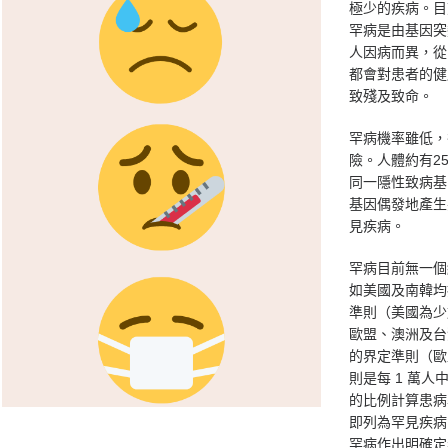
極少的疾病。目
罕病是由基因突
人因病而異，從
都會對患者的健
致殘及致命。
罕病機率雖低，
險。人體約有25,
同一隱性致病基
基因偶發地產生
見疾病。
罕病目前無一個
如美國及南韓均
準則（美國為少於
歐盟、澳洲及台
的界定準則（歐盟
則是每 1 萬人
的比例計算患病率
即列為罕見疾病
罕病作出明確定