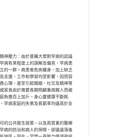
面的精神壓力：由於普羅大眾對罕病的認識
罕病有某程度上的誤解及偏見，罕病患
立的一群。病患者危疾纏身，加上缺乏
及支援，工作和學習均受影響，因而容
責心理，甚至引起婚姻、社交及精神等
或家長由於需要長期照顧重病親人而被
庭負擔百上加斤，身心靈健康不斷耗
，罕病家庭的失業及貧窮率均遠高於全
可的公共衛生政策，以及高質素的醫療
罕病的防治和病人的保障，卻遠遠落後
近地區。因此，罕盟一直致力倡議政府