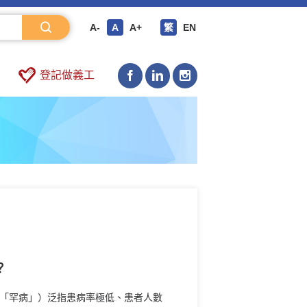
A-
A
A+
繁
EN
登記做義工
？
「罕病」）泛指患病率極低、患者人數