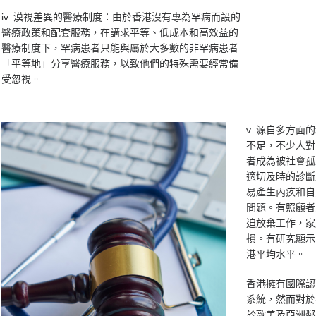
iv. 漠視差異的醫療制度：由於香港沒有專為罕病而設的
醫療政策和配套服務，在講求平等、低成本和高效益的
醫療制度下，罕病患者只能與屬於大多數的非罕病患者
「平等地」分享醫療服務，以致他們的特殊需要經常備
受忽視。
v. 源自多方
不足，不少人對
者成為被社會孤
適切及時的診斷
易產生內疚和自
問題。有照顧者
迫放棄工作，家
損。有研究顯示
港平均水平。
香港擁有國際認
系統，然而對於
於歐美及亞洲鄰