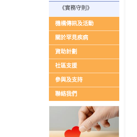
《實務守則》
機構傳訊及活動
關於罕見疾病
資助計劃
社區支援
參與及支持
聯絡我們