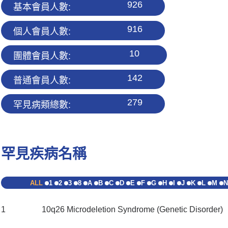
926
基本會員人數:
916
個人會員人數:
10
團體會員人數:
142
普通會員人數:
279
罕見病類總數:
罕見疾病名稱
ALL
1
2
3
8
A
B
C
D
E
F
G
H
I
J
K
L
M
N
1
10q26 Microdeletion Syndrome (Genetic Disorder)