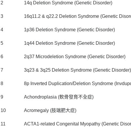
2
14q Deletion Syndrome (Genetic Disorder)
3
16q11.2 & q22.2 Deletion Syndrome (Genetic Disor
4
1p36 Deletion Syndrome (Genetic Disorder)
5
1q44 Deletion Syndrome (Genetic Disorder)
6
2q37 Microdeletion Syndrome (Genetic Disorder)
7
3q23 & 3q25 Deletion Syndrome (Genetic Disorder)
8
8p Inverted Duplication/Deletion Syndrome (Invdupd
9
Achondroplasia (軟骨發育不全症)
10
Acromegaly (肢端肥大症)
11
ACTA1-related Congenital Myopathy (Genetic Disor