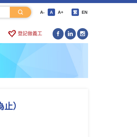
A-
A
A+
繁
EN
登記做義工
日為止）