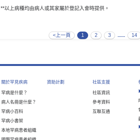
**以上病種均由病人或其家屬於登記入會時提供。
<上一頁
1
2
3
......
14
關於罕見疾病
資助計劃
社區支援
罕病是什麼？
社區資訊
病人名冊是什麼？
參考資料
罕病小百科
互聯互通
罕病小書架
本地罕病患者組織
國際罕病患者組織