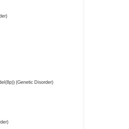
der)
el(8p)) (Genetic Disorder)
der)