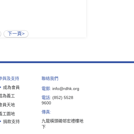
下一頁>
參與及支持
聯絡我們
成為會員
電郵:
info@rdhk.org
成為義工
電話:
(852) 5528
9600
會員天地
傳真:
義工園地
九龍橫頭磡邨宏禮樓地
捐款支持
下