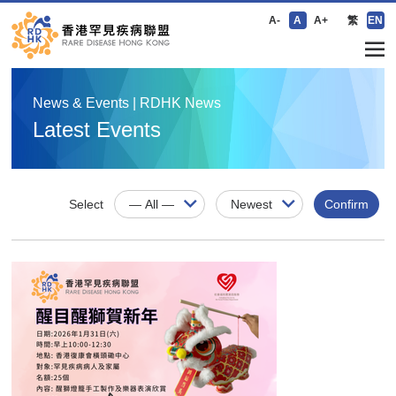
A-
A
A+
繁
EN
News & Events | RDHK News
Latest Events
Select
Confirm