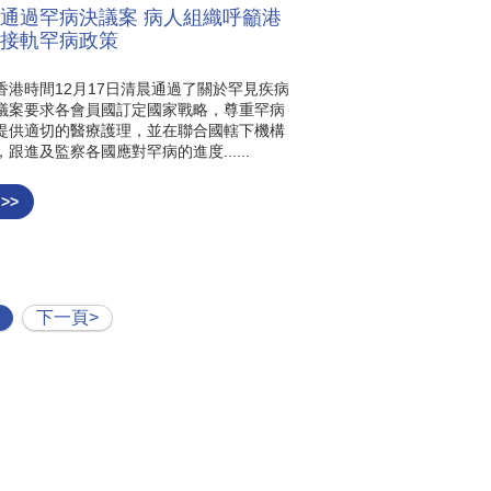
通過罕病決議案 病人組織呼籲港
接軌罕病政策
香港時間12月17日清晨通過了關於罕見疾病
議案要求各會員國訂定國家戰略，尊重罕病
提供適切的醫療護理，並在聯合國轄下機構
跟進及監察各國應對罕病的進度......
 >>
下一頁>