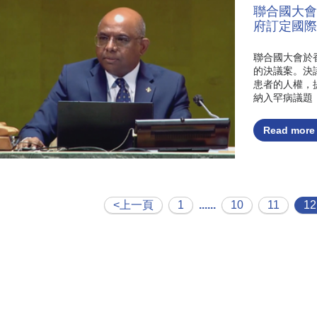
聯合國大會
府訂定國際
聯合國大會於
的決議案。決
患者的人權，
納入罕病議題，
Read more
<上一頁
1
......
10
11
12