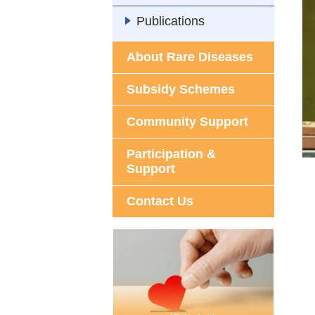
Publications
About Rare Diseases
Subsidy Schemes
Community Support
Participation &
Support
Contact Us