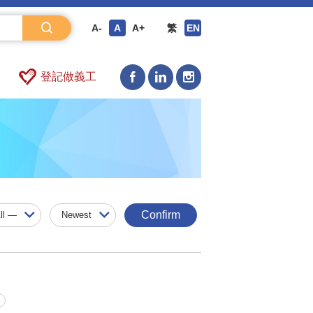
A-
A
A+
繁
EN
登記做義工
Confirm