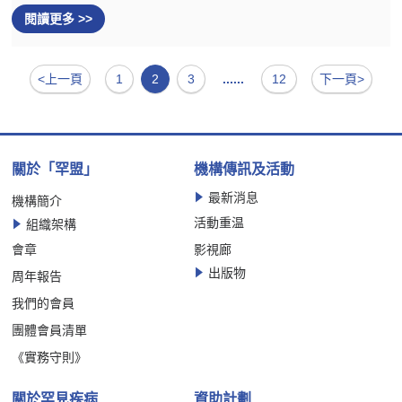
閱讀更多 >>
<上一頁
1
2
3
......
12
下一頁>
關於「罕盟」
機構傳訊及活動
最新消息
機構簡介
活動重温
組織架構
會章
影視廊
出版物
周年報告
我們的會員
團體會員清單
《實務守則》
關於罕見疾病
資助計劃