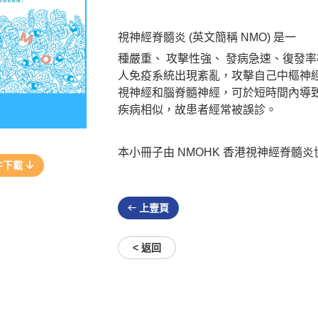
視神經脊髓炎 (英文簡稱 NMO) 是一
種嚴重、 攻擊性強、 發病急速、復發
人免疫系統出現紊亂，攻擊自己中樞神
視神經和腦脊髓神經，可於短時間內導
疾病相似，故患者經常被誤診。
本小冊子由 NMOHK 香港視神經脊髓
件下載
上壹頁
< 返回