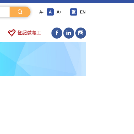
A-
A
A+
繁
EN
登記做義工