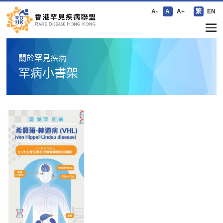
A-
A
A+
繁
EN
關於罕見疾病
罕病小書架