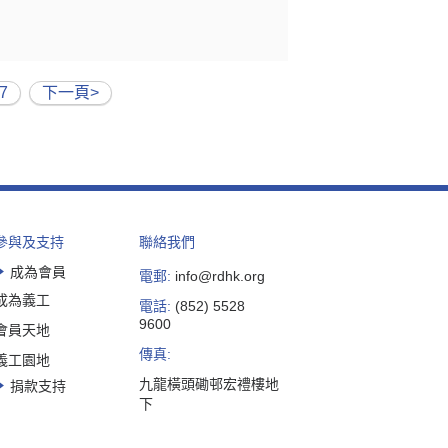
7
下一頁>
參與及支持
聯絡我們
成為會員
電郵:
info@rdhk.org
成為義工
電話:
(852) 5528
9600
會員天地
傳真:
義工園地
九龍橫頭磡邨宏禮樓地
捐款支持
下