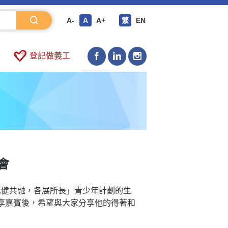
A-
A
A+
繁
EN
登記做義工
會
「傷健共融，各展所長」青少年計劃的生
享嘉賓後，希望與大家分享他的得著和