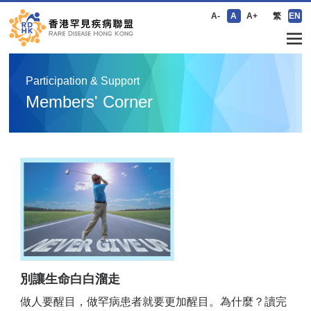
A-
A
A+
繁
EN
Participation & Support
Members' Corner
別讓生命白白溜走
做人要醒目，做罕病患者就要更加醒目。為什麼？讀完