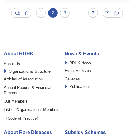
<上一頁
1
2
3
......
7
下一頁>
About RDHK
News & Events
RDHK News
About Us
Event Archives
Organizational Structure
Articles of Association
Galleries
Publications
Annual Reports & Financial
Reports
Our Members
List of Ｏrganisational Ｍembers
《Code of Practice》
About Rare Diseases
Subsidy Schemes