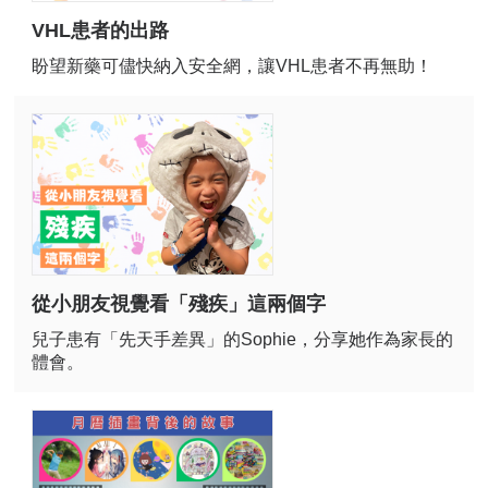
VHL患者的出路
盼望新藥可儘快納入安全網，讓VHL患者不再無助！
從小朋友視覺看「殘疾」這兩個字
兒子患有「先天手差異」的Sophie，分享她作為家長的
體會。