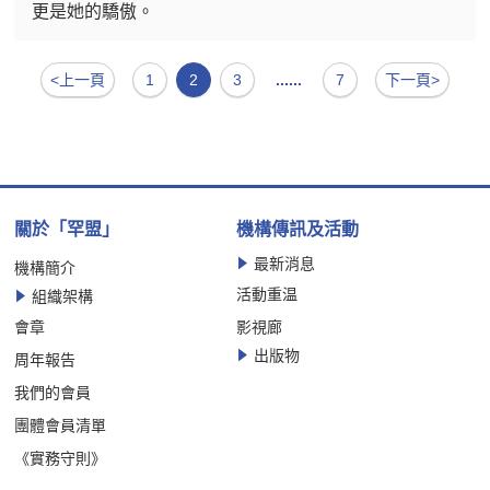
更是她的驕傲。
<上一頁
1
2
3
......
7
下一頁>
關於「罕盟」
機構傳訊及活動
最新消息
機構簡介
活動重温
組織架構
會章
影視廊
出版物
周年報告
我們的會員
團體會員清單
《實務守則》