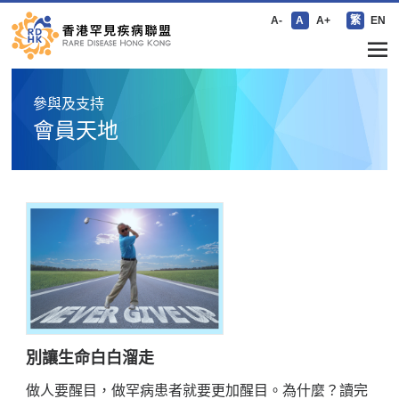
A-
A
A+
繁
EN
參與及支持
會員天地
別讓生命白白溜走
做人要醒目，做罕病患者就要更加醒目。為什麼？讀完