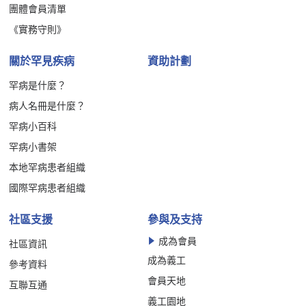
團體會員清單
《實務守則》
關於罕見疾病
資助計劃
罕病是什麼？
病人名冊是什麼？
罕病小百科
罕病小書架
本地罕病患者組織
國際罕病患者組織
社區支援
參與及支持
成為會員
社區資訊
成為義工
參考資料
會員天地
互聯互通
義工園地