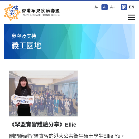
A-
A
A+
繁
EN
參與及支持
義工園地
《罕盟實習體驗分享》Ellie
剛開始到罕盟實習的港大公共衛生碩士學生Ellie Yu，