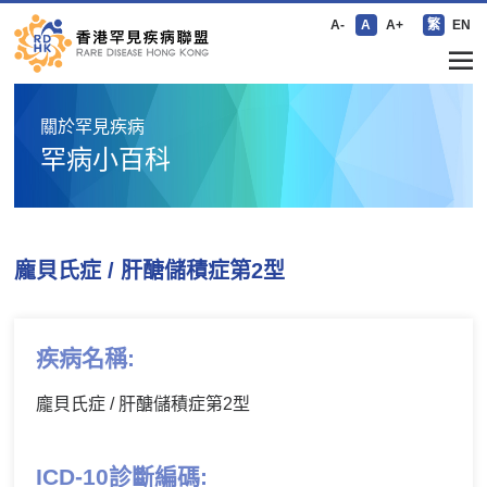
A-
A
A+
繁
EN
關於罕見疾病
罕病小百科
龐貝氏症 / 肝醣儲積症第2型
疾病名稱:
龐貝氏症 / 肝醣儲積症第2型
ICD-10診斷編碼: