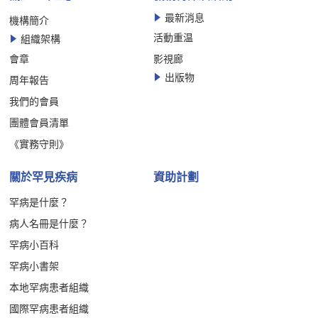
最新消息
機構簡介
活動重温
組織架構
會章
影視廊
出版物
周年報告
我們的會員
團體會員清單
《實務守則》
關於罕見疾病
資助計劃
罕病是什麼？
病人名冊是什麼？
罕病小百科
罕病小書架
本地罕病患者組織
國際罕病患者組織