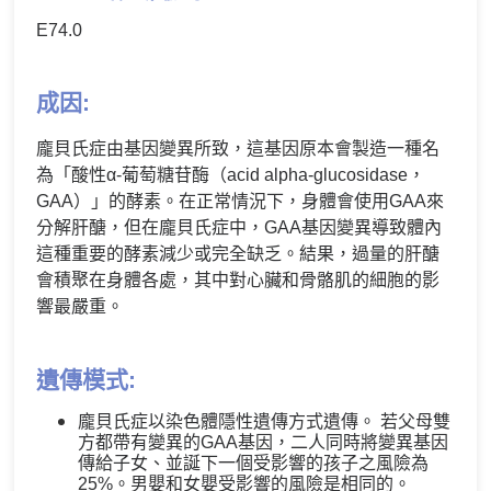
E74.0
成因:
龐貝氏症由基因變異所致，這基因原本會製造一種名
為「酸性α-葡萄糖苷酶（acid alpha-glucosidase，
GAA）」的酵素。在正常情況下，身體會使用GAA來
分解肝醣，但在龐貝氏症中，GAA基因變異導致體內
這種重要的酵素減少或完全缺乏。結果，過量的肝醣
會積聚在身體各處，其中對心臟和骨骼肌的細胞的影
響最嚴重。
遺傳模式:
龐貝氏症以染色體隱性遺傳方式遺傳。 若父母雙
方都帶有變異的GAA基因，二人同時將變異基因
傳給子女、並誕下一個受影響的孩子之風險為
25%。男嬰和女嬰受影響的風險是相同的。