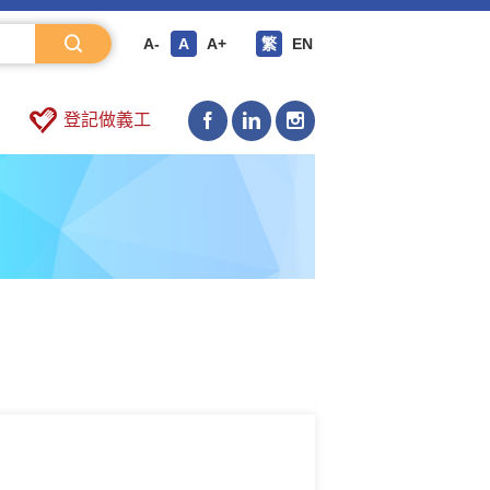
A-
A
A+
繁
EN
登記做義工