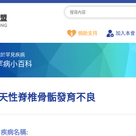
捐助支持
加入本會
關於罕見疾病
罕病小百科
天性脊椎骨骺發育不良
疾病名稱: