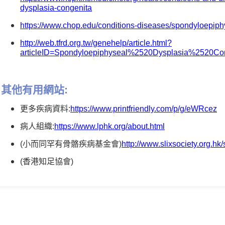
dysplasia-congenita
https://www.chop.edu/conditions-diseases/spondyloepiph
http://web.tfrd.org.tw/genehelp/article.html?
articleID=Spondyloepiphyseal%2520Dysplasia%252
其他有用網站:
更多疾病資料:
https://www.printfriendly.com/p/g/eWRcez
病人組織:
https://www.lphk.org/about.html
(小而同罕有骨骼疾病基金會)
http://www.slixsociety.org.h
(香港知足協會)