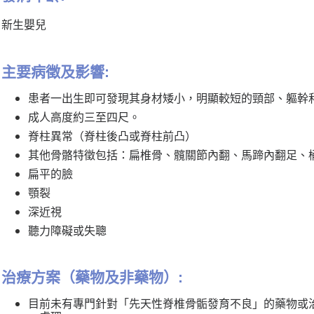
新生嬰兒
主要病徵及影響:
患者一出生即可發現其身材矮小，明顯較短的頸部、軀幹
成人高度約三至四尺。
脊柱異常（脊柱後凸或脊柱前凸）
其他骨骼特徵包括：扁椎骨、髖關節內翻、馬蹄內翻足、
扁平的臉
顎裂
深近視
聽力障礙或失聰
治療方案（藥物及非藥物）:
目前未有專門針對「先天性脊椎骨骺發育不良」的藥物或