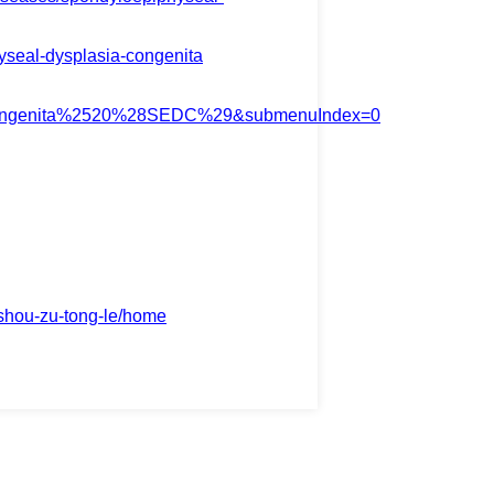
yseal-dysplasia-congenita
0Congenita%2520%28SEDC%29&submenuIndex=0
k/shou-zu-tong-le/home