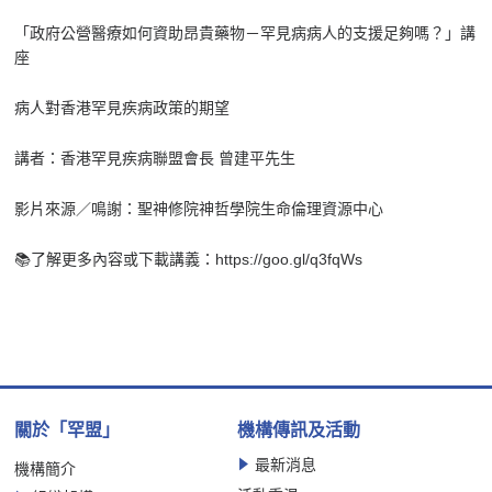
「政府公營醫療如何資助昂貴藥物－罕見病病人的支援足夠嗎？」講
座
病人對香港罕見疾病政策的期望
講者：香港罕見疾病聯盟會長 曾建平先生
影片來源／鳴謝：聖神修院神哲學院生命倫理資源中心
📚了解更多內容或下載講義：https://goo.gl/q3fqWs
關於「罕盟」
機構傳訊及活動
最新消息
機構簡介