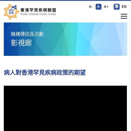
A-
A
A+
繁
EN
機構傳訊及活動
影視廊
病人對香港罕見疾病政策的期望