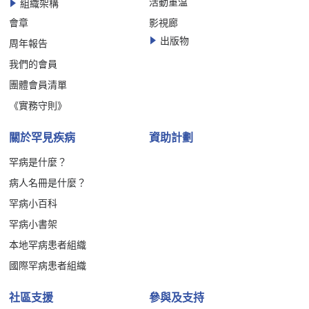
活動重温
組織架構
會章
影視廊
出版物
周年報告
我們的會員
團體會員清單
《實務守則》
關於罕見疾病
資助計劃
罕病是什麼？
病人名冊是什麼？
罕病小百科
罕病小書架
本地罕病患者組織
國際罕病患者組織
社區支援
參與及支持