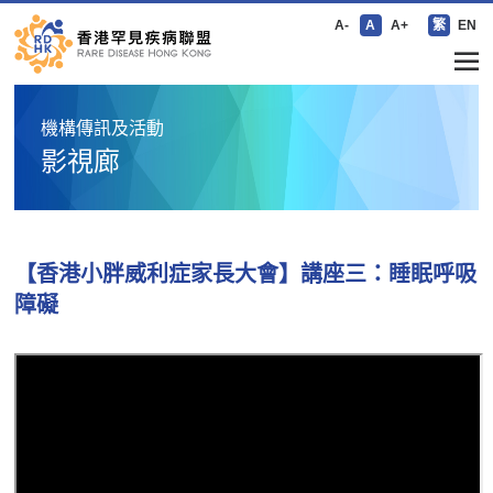
A-
A
A+
繁
EN
機構傳訊及活動
影視廊
【香港小胖威利症家長大會】講座三：睡眠呼吸
障礙