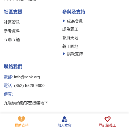
社區支援
參與及支持
成為會員
社區資訊
成為義工
參考資料
會員天地
互聯互通
義工園地
捐款支持
聯絡我們
電郵:
info@rdhk.org
電話:
(852) 5528 9600
傳真:
九龍橫頭磡邨宏禮樓地下
Copyright © 香港罕見疾病聯盟有限公司版權所有
私隱政策聲明
免責聲明
Cookie 政策聲明
捐助支持
加入本會
登記做義工