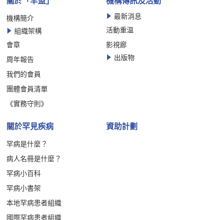
關於「罕盟」
機構傳訊及活動
最新消息
機構簡介
活動重温
組織架構
會章
影視廊
出版物
周年報告
我們的會員
團體會員清單
《實務守則》
關於罕見疾病
資助計劃
罕病是什麼？
病人名冊是什麼？
罕病小百科
罕病小書架
本地罕病患者組織
國際罕病患者組織