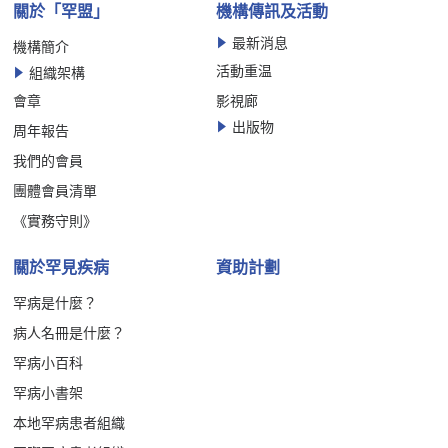
關於「罕盟」
機構傳訊及活動
最新消息
機構簡介
活動重温
組織架構
會章
影視廊
出版物
周年報告
我們的會員
團體會員清單
《實務守則》
關於罕見疾病
資助計劃
罕病是什麼？
病人名冊是什麼？
罕病小百科
罕病小書架
本地罕病患者組織