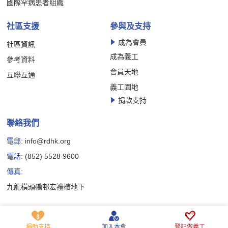
國際罕病患者組織
社區支援
參與及支持
成為會員
社區資訊
成為義工
參考資料
會員天地
互聯互通
義工園地
捐款支持
聯絡我們
電郵:
info@rdhk.org
電話:
(852) 5528 9600
傳真:
九龍橫頭磡邨宏禮樓地下
Copyright © 香港罕見疾病聯盟有限公司版權所有
私隱政策聲明
免責聲明
Cookie 政策聲明
捐助支持
加入本會
登記做義工