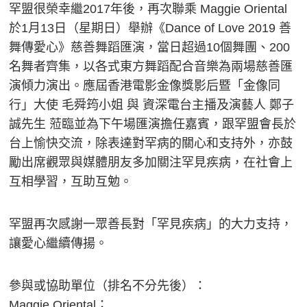
罕盟很榮幸繼2017年後，再次聯乘 Maggie Oriental
於1月13日（星期日）舉辦《Dance of Love 2019 善
舞傳愛心》慈善舞蹈匯演，當日超過10個舞團、200
名舞者齊集，以各式東方舞蹈配合音樂為兩場慈善匯
演傾力演出。應屆香港電影金像獎影后暨「金像同
行」大使 毛舜筠小姐 與 資深電台主播及演藝人 鄭子
誠先生 蒞臨並為下午場匯演擔任嘉賓，跟罕盟會長於
台上愉快交流，除表達對罕病的關心和支持外，亦鼓
勵出席觀眾與媒體朋友多加關注罕見疾病，在社會上
互相學習，互助互勉。
罕盟再次感謝一眾善長對「罕見疾病」的大力支持，
讓愛心繼續傳揚。
參與或協助單位（排名不分先後）：
Maggie Oriental；