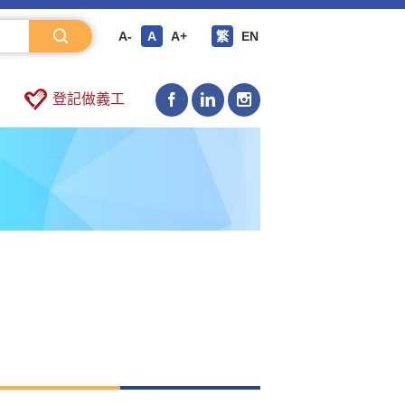
A-
A
A+
繁
EN
登記做義工