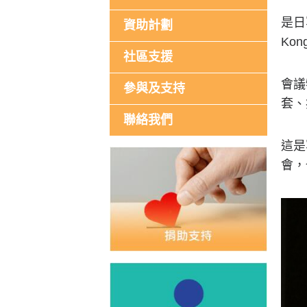
是日
資助計劃
Ko
社區支援
會議
參與及支持
套、
聯絡我們
這是
會，