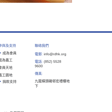
參與及支持
聯絡我們
成為會員
電郵:
info@rdhk.org
成為義工
電話:
(852) 5528
9600
會員天地
傳真:
義工園地
九龍橫頭磡邨宏禮樓地
捐款支持
下