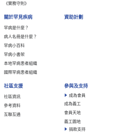
《實務守則》
關於罕見疾病
資助計劃
罕病是什麼？
病人名冊是什麼？
罕病小百科
罕病小書架
本地罕病患者組織
國際罕病患者組織
社區支援
參與及支持
成為會員
社區資訊
成為義工
參考資料
會員天地
互聯互通
義工園地
捐款支持