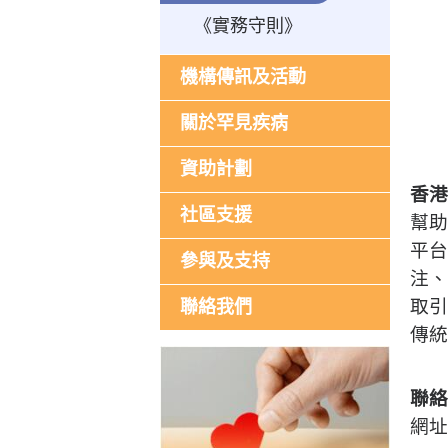
《實務守則》
機構傳訊及活動
關於罕見疾病
資助計劃
香港
社區支援
幫助
平台
參與及支持
注、
取引
聯絡我們
傳
聯絡
網址