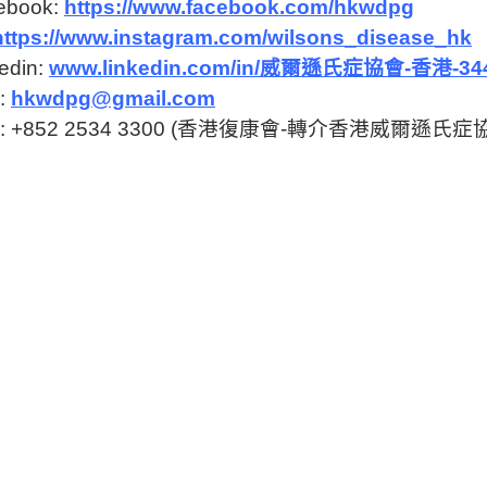
ebook:
https://www.facebook.com/hkwdpg
https://www.instagram.com/wilsons_disease_hk
edin:
www.linkedin.com/in/威爾遜氏症協會-香港-34
:
hkwdpg@gmail.com
: +852 2534 3300 (香港復康會-轉介香港威爾遜氏症