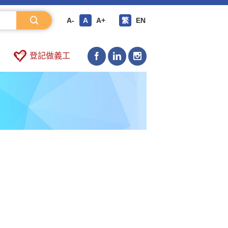
A-
A
A+
繁
EN
登記做義工