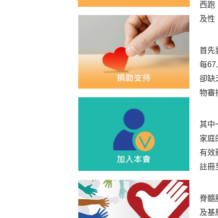
西跑
及性
首先
每6
卻缺
物審
其中
家庭
有效
註冊
脊髓
及基