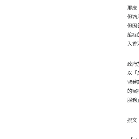
那麼
但適
但因
縮症
入香
政府
以「
盟建
的醫
服務
撰文