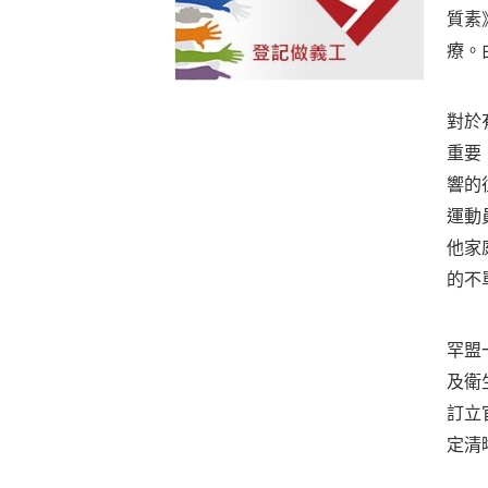
質素
療。
對於
重要
響的
運動
他家
的不
罕盟
及衛
訂立
定清