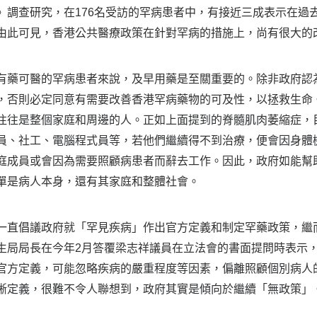
》調查研究，在176名受訪的罕病患者中，有接近三成表示在過
由此可見，香港公共醫療政策在針對罕病的措施上，尚有很大的
有藥可醫的罕病患者來說，及早用藥是至關重要的。除非政府認
，否則必定同意有需要改善香港罕病藥物的可及性，以拯救生命
往往是整個家庭和周邊的人。正如上面提到的脊髓肌肉萎縮症，
員、社工、電腦程式員等，若他們繼續得不到治療，便會因身體
庭成員或會因為需要照顧病患者而辭去工作。因此，政府如能幫
單是病人本身，還有其家庭和整體社會。
一直倡議政府就「罕見疾病」作出官方定義和制定罕藥政策，繼
生局局長在今年2月答覆梁志祥議員在立法會的書面提問時表示
官方定義，可能忽略疾病的嚴重程度等因素，偏離照顧個別病人
晰定義，很難不令人聯想到，政府其實是傾向於繼續「無政策」