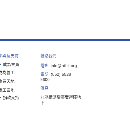
參與及支持
聯絡我們
成為會員
電郵:
info@rdhk.org
成為義工
電話:
(852) 5528
9600
會員天地
傳真:
義工園地
九龍橫頭磡邨宏禮樓地
捐款支持
下