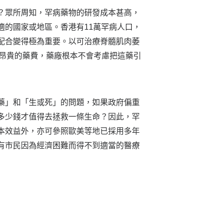
？眾所周知，罕病藥物的研發成本甚高，
適的國家或地區。香港有11萬罕病人口，
配合變得極為重要。以可治療脊髓肌肉萎
意承擔昂貴的藥費，藥廠根本不會考慮把這藥引
藥」和「生或死」的問題，如果政府偏重
多少錢才值得去拯救一條生命？因此，罕
本效益外，亦可參照歐美等地已採用多年
有市民因為經濟困難而得不到適當的醫療