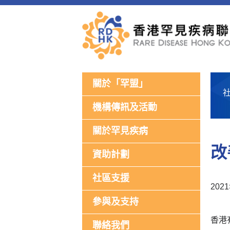
關於「罕盟」
機構傳訊及活動
關於罕見疾病
改
資助計劃
社區支援
202
參與及支持
香港
聯絡我們