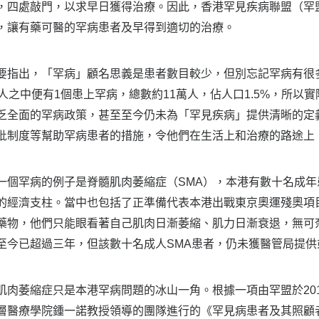
，四處敲門，以求早日獲得治療。因此，香港罕見疾病聯盟（罕
，讓有藥可醫的罕病患者及早得到適切的治療。
要指出，「罕病」顧名思義是患者數目較少，但別忘記罕病有很
7人之中便有1個患上罕病，總數約11萬人，佔人口1.5%，所
乏全面的罕病政策，甚至至今仍未為「罕見疾病」提供清晰的定
批制度等幫助罕病患者的措施，令他們在生活上和治療的路途上
一個罕病的例子是脊髓肌肉萎縮症（SMA），本港有數十名成
的經濟支柱。當中也包括了正準備代表本港出戰東京奧運殘奧項
藥物，他們只能眼看著自己肌肉日漸萎縮、肌力日漸衰退，無可
至今已超過三年，但該數十名成人SMA患者，仍未獲醫管局提供
肌肉萎縮症只是本港罕病問題的冰山一角。根據一項由罕盟於20
層醫療學院鍾一諾教授領導的團隊進行的《罕見病患者及其照顧