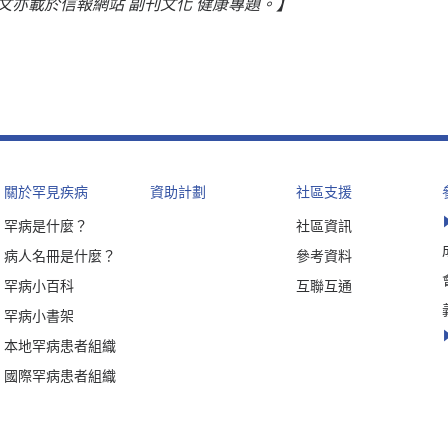
】
文亦載於信報網站 副刊文化
健康專題。
關於罕見疾病
資助計劃
社區支援
罕病是什麼？
社區資訊
病人名冊是什麼？
參考資料
罕病小百科
互聯互通
罕病小書架
本地罕病患者組織
國際罕病患者組織