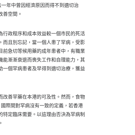
去一年中曾因經濟原因而得不到適切治
改善空間。
為行政程序和成本效益較一個市民的死活
。而且別忘記，當一個人患了罕病，受影
目前急切等候用藥的成年患者中，有職業
機能漸漸衰退而喪失工作和自理能力，其
助一個罕病患者及早得到適切治療，獲益
而改善罕藥在本港的可及性。然而，食物
，國際間對罕病沒有一致的定義，若香港
的特定臨床需要。以這理由否決為罕病制
。