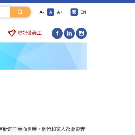
A-
A
A+
繁
EN
登記做義工
有新的罕藥面世時，他們和家人都要東奔