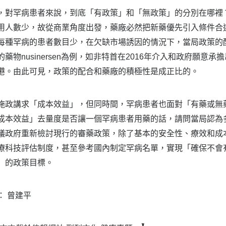
，對罕病患者來說，到底「有政策」和「無政策」的分別在哪裡
用人數少，故從商業角度出發，藥廠必然把新藥優先引入條件合
每種罕病的患者數目少，在欠缺市場誘因的情況下，當局政策的
的藥物nusinersen為例，如非特首在2016年介入和政府願
港。由此可見，政策的配合和藥廠的積極性是成正比的。
施政講求「成本效益」，但同時間，罕病患者也面對「有藥或無
成本效益」去量度是否讓一個罕病患者用藥的話，請問當局認為
議政府重新檢討現行的審藥政策，除了基本的安全性、療效和成
療科技評估制度，甚至參考國內制定罕病名單，實現「確保不會
」的政策目標。
： 曾建平