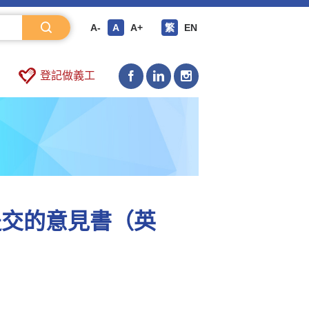
A-
A
A+
繁
EN
登記做義工
提交的意見書（英