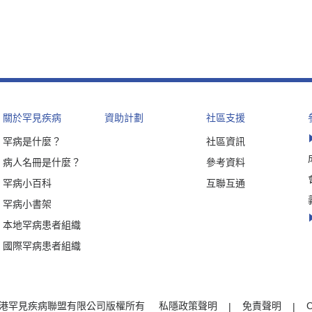
關於罕見疾病
資助計劃
社區支援
罕病是什麼？
社區資訊
病人名冊是什麼？
參考資料
罕病小百科
互聯互通
罕病小書架
本地罕病患者組織
國際罕病患者組織
t © 香港罕見疾病聯盟有限公司版權所有
私隱政策聲明
免責聲明