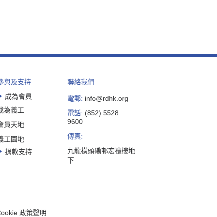
參與及支持
聯絡我們
成為會員
電郵:
info@rdhk.org
成為義工
電話:
(852) 5528
9600
會員天地
傳真:
義工園地
九龍橫頭磡邨宏禮樓地
捐款支持
下
Cookie 政策聲明