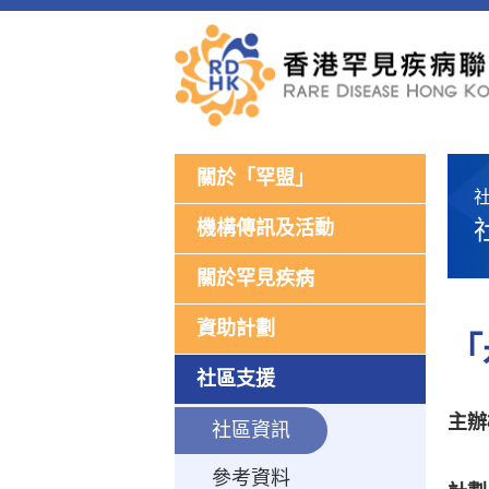
關於「罕盟」
機構傳訊及活動
關於罕見疾病
資助計劃
「
社區支援
主辦
社區資訊
參考資料