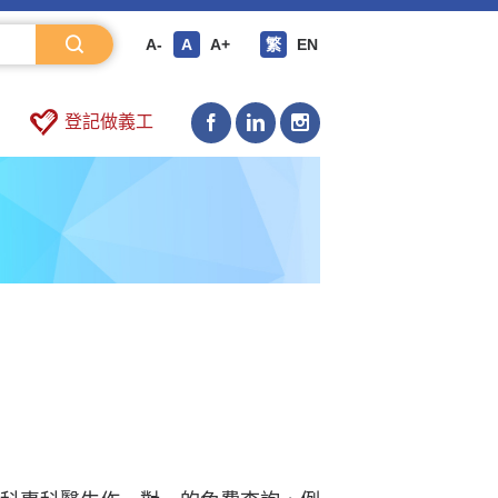
A-
A
A+
繁
EN
登記做義工