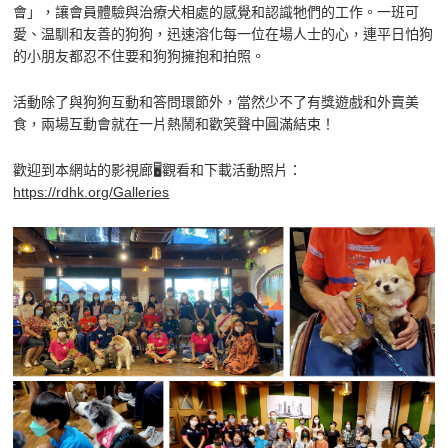
會」，讓會員體驗與治療犬相處的感覺和認識牠們的工作。一班可
愛、温馴和友善的狗狗，迅速溶化每一位在場人士的心，連平日怕狗
的小朋友都忍不住要和狗狗擁抱和拍照。
活動除了與狗狗互動和答問環節外，當然少不了有獎遊戲和外賣美
食，兩場互動會就在一片熱鬧和歡笑聲中圓滿結束！
歡迎到本網站的影視廊🖥️觀看和下載活動照片：
https://rdhk.org/Galleries