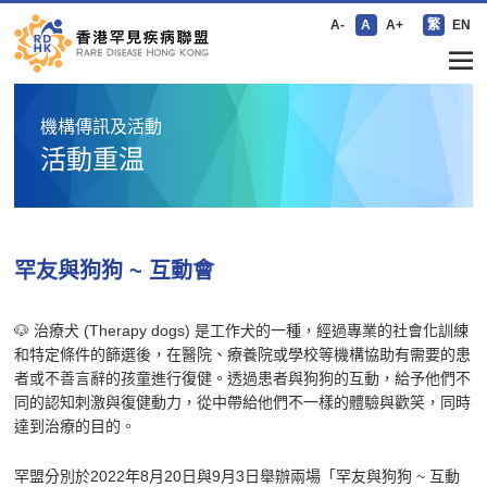
A-
A
A+
繁
EN
機構傳訊及活動
活動重温
罕友與狗狗 ~ 互動會
🐶 治療犬 (Therapy dogs) 是工作犬的一種，經過專業的社會化訓練
和特定條件的篩選後，在醫院、療養院或學校等機構協助有需要的患
者或不善言辭的孩童進行復健。透過患者與狗狗的互動，給予他們不
同的認知刺激與復健動力，從中帶給他們不一樣的體驗與歡笑，同時
達到治療的目的。
罕盟分別於
2022
年
8
月
20
日與
9
月
3
日舉辦兩場「罕友與狗狗 ~ 互動