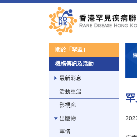
關於「罕盟」
機
機構傳訊及活動
最新消息
活動重温
罕
影視廊
20
出版物
罕情