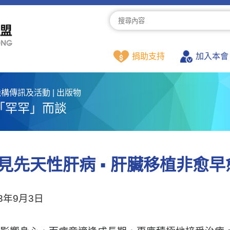
捐助支持
加入本會
構傳訊及活動 | 出版物
「罕罕」而談
見先天性肝病 ▪️ 肝臟移植非愈
23年9月3日