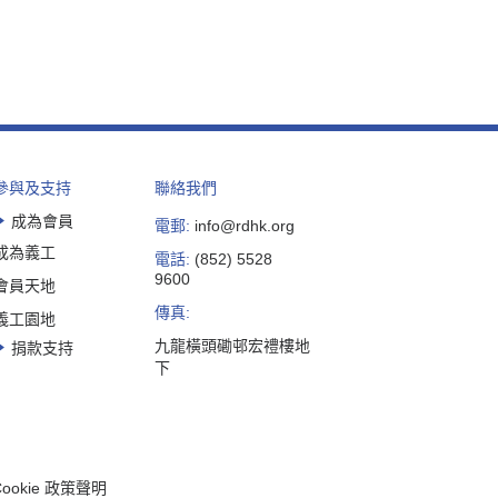
參與及支持
聯絡我們
成為會員
電郵:
info@rdhk.org
成為義工
電話:
(852) 5528
9600
會員天地
傳真:
義工園地
九龍橫頭磡邨宏禮樓地
捐款支持
下
Cookie 政策聲明