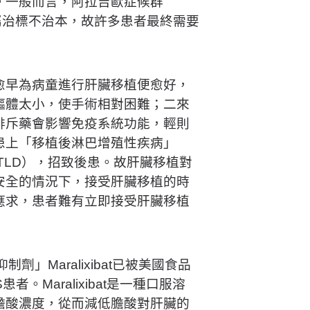
。一般而言，阿拉吉歐症候群
屬治標不治本，故許多患者最終需要
愈早為病童進行肝臟移植便愈好，
軀體太小，使手術相對困難；二來
排斥藥會影響免疫系統功能，輕則
患上「移植後淋巴增殖性疾病」
isorder，PTLD），招致後患。故肝臟移植對
安全的情況下，接受肝臟移植的時
應求，患者難有立即接受肝臟移植
」Maralixibat已被美國食品
。Maralixibat是一種口服溶
膽酸濃度，從而減低膽酸對肝臟的