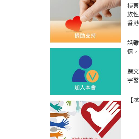
損害
族性
香
話雖
情，
撰文
宇醫
【
本