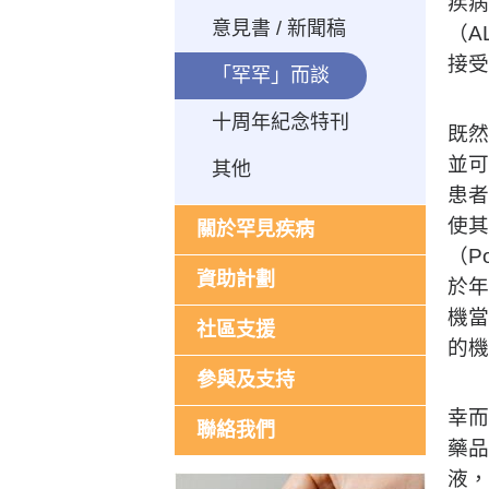
疾病
意見書 / 新聞稿
（A
接
「罕罕」而談
十周年紀念特刊
既然
並可
其他
患者
使其
關於罕見疾病
（Po
資助計劃
於年
機當
社區支援
的
參與及支持
幸而
聯絡我們
藥品
液，