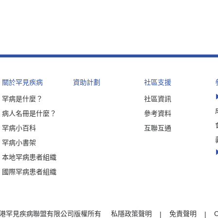
關於罕見疾病
資助計劃
社區支援
罕病是什麼？
社區資訊
病人名冊是什麼？
參考資料
罕病小百科
互聯互通
罕病小書架
本地罕病患者組織
國際罕病患者組織
t © 香港罕見疾病聯盟有限公司版權所有
私隱政策聲明
免責聲明