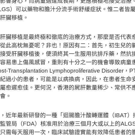
影響身心，而病童適逢成長期，更應積極地接受治療
LGS）可以藥物和膽汁分流手術舒緩症狀。惟二者皆
受肝臟移植。
肝臟移植是最終極和徹底的治療方式，那麼是否代表
從此高枕無憂呢？非也！原因有二：首先，初生兒的
接受肝臟移植後，便須終其一生服用抗排斥藥，然抗
容易患上傷風感冒，重則有十分之一的機會導致病童
st-Transplantation Lymphoproliferative D
紀過小的患者，可能是以病換病，因此，在患者生命
屬愈遲愈佳。更何況，香港的屍肝數量稀少、常供不
機會。
，近年最新研發的一種「迴腸膽汁酸轉運體（IBAT）抑制劑
監管局（FDA）核准用於治療三個月大或以上的ALGS患者
只需每天服用一次，臨床試驗證實能有效降低患者的