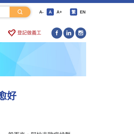
A-
A
A+
繁
EN
登記做義工
早愈好