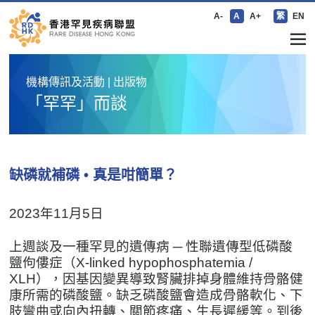
A-
A
A+
繁
EN
機構傳訊及活動 | 出版物
「罕罕」而談
缺磷就補磷 • 真是咁簡單？
2023年11月5日
上週談及一種罕見的遺傳病 ─ 性聯遺傳型低磷酸
鹽佝僂症（X-linked hypophosphatemia /
XLH），因基因變異導致腎臟排掉身體維持骨骼健
康所需的磷酸鹽。缺乏磷酸鹽會造成骨骼軟化、下
肢彎曲或向內扭轉、關節疼痛、生長遲緩等。到後