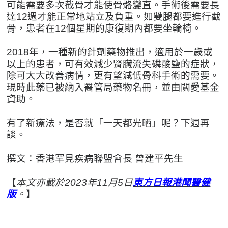
可能需要多次截骨才能使骨骼變直。手術後需要長
達12週才能正常地站立及負重。如雙腿都要進行截
骨，患者在12個星期的康復期內都要坐輪椅。
2018年，一種新的針劑藥物推出，適用於一歲或
以上的患者，可有效減少腎臟流失磷酸鹽的症狀，
除可大大改善病情，更有望減低骨科手術的需要。
現時此藥已被納入醫管局藥物名冊，並由關愛基金
資助。
有了新療法，是否就「一天都光晒」呢？下週再
談。
撰文：香港罕見疾病聯盟會長 曾建平先生
【
本文亦載於2023年11月5日
東方日報港聞醫健
版
。
】