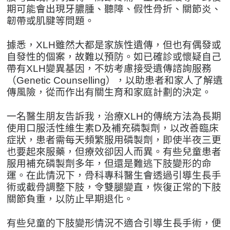
期可能會出現牙膿腫、聽障、假性骨折、關節炎、
韌帶或肌腱等問題。
據悉，XLH雖然大都是家族性遺傳，但也有偶發或
自發性的個案，故難以預防。如已確診或懷疑自己
帶有XLH變異基因，不妨考慮接受遺傳諮詢服務
（Genetic Counselling），以助患者和家人了解遺
傳風險，從而作出有關生育和家庭計劃的決定。
一名醫生朋友告訴我，治療XLH的傳統方法為長期
使用口服活性維生素D及補充磷製劑，以改善臨床
症狀，患者需每天頻繁服用磷製劑，即使半夜三更
也要起來服藥，但療效卻因人而異。有些兒童患者
服用補充磷製劑多年，但還是難逃下肢變形的命
運。在此情況下，骨科專科醫生會透過引導生長手
術或截骨調整下肢，令雙腿變直，恢復正常的下肢
關節負重，以防止早期退化。
有些兒童的下肢變形情況不適合引導生長手術，便