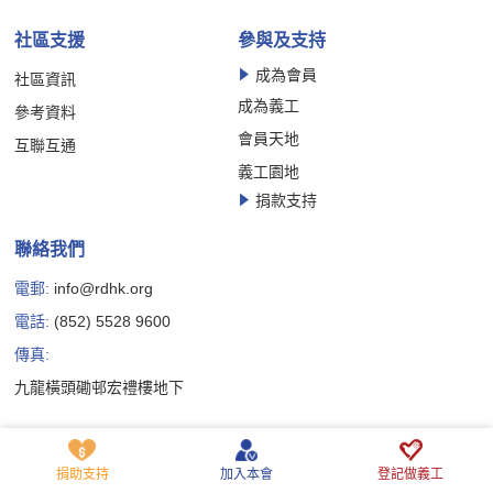
社區支援
參與及支持
成為會員
社區資訊
成為義工
參考資料
會員天地
互聯互通
義工園地
捐款支持
聯絡我們
電郵:
info@rdhk.org
電話:
(852) 5528 9600
傳真:
九龍橫頭磡邨宏禮樓地下
Copyright © 香港罕見疾病聯盟有限公司版權所有
私隱政策聲明
免責聲明
Cookie 政策聲明
捐助支持
加入本會
登記做義工