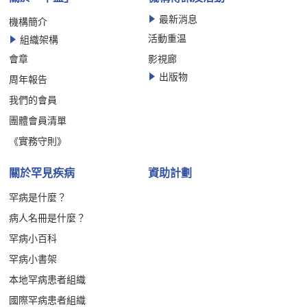
最新消息
機構簡介
活動重温
組織架構
會章
影視廊
出版物
周年報告
我們的會員
團體會員清單
《實務守則》
關於罕見疾病
資助計劃
罕病是什麼？
病人名冊是什麼？
罕病小百科
罕病小書架
本地罕病患者組織
國際罕病患者組織