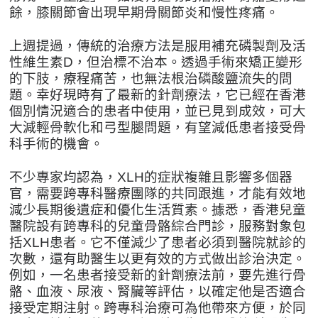
餘，膝關節會出現早期骨關節炎和慢性疼痛。
上週提過，傳統的治療方法是服用補充磷製劑及活
性維生素D，但治標不治本。透過手術來矯正變形
的下肢，療程痛苦，也無法根治磷酸鹽流失的問
題。幸好現時有了最新的針劑療法，它已經在香港
個別情況適合的患者中使用，並已見到成效，可大
大減輕骨軟化和弓型腿問題，有望減低患者接受骨
科手術的機會。
不少專家均認為，XLH的症狀複雜且影響多個器
官，需要跨專科醫療團隊的共同跟進，才能有效地
減少長期後遺症和優化生活質素。據悉，香港兒童
醫院設有跨專科的兒童骨骼綜合門診，服務對象包
括XLH患者。它不僅減少了患者必須到醫院就診的
次數，還有助醫生以更有效的方式做出診治決定。
例如，一名患者接受新的針劑療法前，要先進行骨
骼、血液、尿液、腎臟等評估，以確定他是否適合
接受定期注射。跨專科治療可為他帶來方便，於同