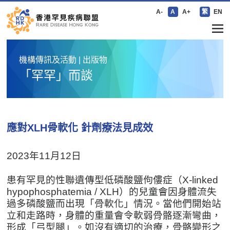
A-
A
A+
繁
EN
機構傳訊及活動 | 出版物
「罕罕」而談
應對XLH骨軟化 針劑療法見成效
2023年11月12日
患有罕見的性聯遺傳型低磷酸鹽佝僂症（X-linked
hypophosphatemia / XLH）的兒童會因身體流失
過多磷酸鹽而出現「骨軟化」情況。當他們開始站
立和走路時，身體的重量會令軟弱骨骼逐漸彎曲，
形成「弓型腿」。如沒有適切的治療，骨骼變形之