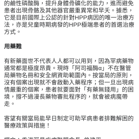
的鹼性磷酸酶，提升身體骨礦化的能力，進而避免
患者出現骨骼及其他器官嚴重異常和早夭。據悉，
它是目前國際上公認的針對HPP病因的唯一治療方
法，亦是兒童時期病發的HPP極端患者的首選治療
方式。
用藥難
有新藥面世不代表人人都可以用到，因為罕病藥物
通常都是極度昂貴。現時「阿司福酶α」不在醫管
局藥物名冊和安全網資助範圍內。按當局的原則，
沒有個案出現就不會啟動入藥程序；但一旦出現病
情嚴重的個案，患者就要面對「有藥無錢用」的困
境，撐不過漫長藥物審批程序的，就會被病魔帶
走。
寄望有關當局能早日制定可助罕病患者排難解困的
醫療政策與措施！