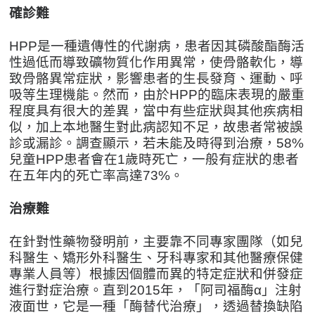
確診難
HPP是一種遺傳性的代謝病，患者因其磷酸酯酶活
性過低而導致礦物質化作用異常，使骨骼軟化，導
致骨骼異常症狀，影響患者的生長發育、運動、呼
吸等生理機能。然而，由於HPP的臨床表現的嚴重
程度具有很大的差異，當中有些症狀與其他疾病相
似，加上本地醫生對此病認知不足，故患者常被誤
診或漏診。調查顯示，若未能及時得到治療，58%
兒童HPP患者會在1歲時死亡，一般有症狀的患者
在五年内的死亡率高達73%。
治療難
在針對性藥物發明前，主要靠不同專家團隊（如兒
科醫生、矯形外科醫生、牙科專家和其他醫療保健
專業人員等）根據因個體而異的特定症狀和併發症
進行對症治療。直到2015年，「阿司福酶α」注射
液面世，它是一種「酶替代治療」，透過替換缺陷