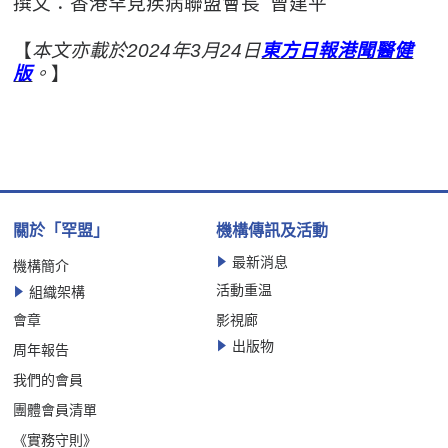
撰文：香港罕見疾病聯盟會長 曾建平
【
本文亦載於2024年3月24日
東方日報港聞醫健
版
。
】
關於「罕盟」
機構傳訊及活動
最新消息
機構簡介
活動重温
組織架構
會章
影視廊
出版物
周年報告
我們的會員
團體會員清單
《實務守則》