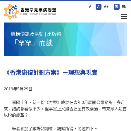
A-
A
A+
繁
EN
機構傳訊及活動 | 出版物
「罕罕」而談
《香港康復計劃方案》－理想與現實
2019
年
5
月
29
日
事隔十年，新一份《方案》終於在去年
3
月展開公眾諮詢，多月
來，諮詢會看似不少，但事實上又能否達至有效溝通，帶來眾人翹首
以盼的變革？
筆者參加了數場諮詢會，觀察所得，簡述如下。