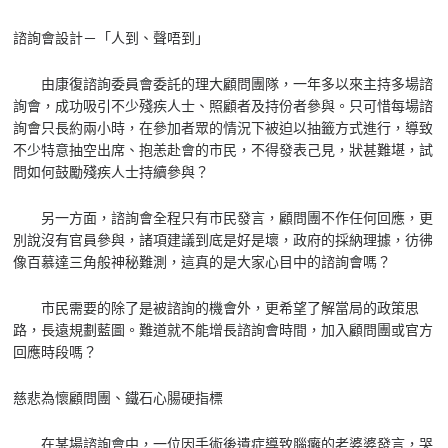
諮詢會設計－「人到、聲唔到」
由康復諮詢委員會委託的理大顧問團隊，一年多以來主持多場諮
詢會，成功吸引不少殘疾人士、照顧者及持份者參與。只可惜每場諮
詢會只長約兩小時，在參加者眾的情況下被迫以抽籤方式進行，導致
不少特意抽空出席、抱恙赴會的市民，不得發表己見，狀甚難堪，試
問如何鼓勵殘疾人士持續參與？
另一方面，諮詢會全程只有市民發言，顧問團不作任何回應，更
別說沒有官員參與，諸項建議到底是好是壞，政府的採納理據，彷彿
像百慕達三角般神秘難測，這真的是大家心目中的諮詢會嗎？
市民需要的除了是被諮詢的機會外，更希望了解當局的政策思
路，長遠規劃藍圖。難道就不能增長諮詢會時間，加入顧問團或官方
回應時段嗎？
慈悲為懷顧問團、鐵石心腸硬指標
在某場諮詢會中，一位因手術後遺症導致腦癱的老婆婆發言，哭