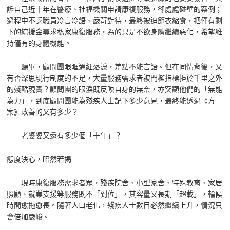
訴自己近十年在醫療、社福機關申請康復服務，卻處處碰壁的案例；
過程中不乏職員冷言冷語、嚴苛對待，最終被迫節衣縮食，把僅有剩
下的綜援金尋求私家康復服務，為的只是不欲身體繼續惡化，希望維
持僅有的身體機能。
聽畢，顧問團眼眶通紅落淚，差點不能言語。但在同情背後，又
有否深思現行制度的不足，大量服務需求者被門檻指標拒於千里之外
的殘酷現實？顧問團的眼淚既反映自身的無奈，亦突顯他們的「無能
為力」，到底顧問團能為殘疾人士記下多少意見，最終能透過《方
案》改善的又有多少？
老婆婆又還有多少個「十年」？
態度決心，昭然若揭
現時康復服務需求者眾，殘疾院舍、小型家舍、特殊教育、家居
照顧、就業支援等服務既不「到位」，其容量又長期「超載」，輪候
時間愈拖愈長。隨著人口老化，殘疾人士數目必然繼續上升，情況只
會倍加嚴峻。