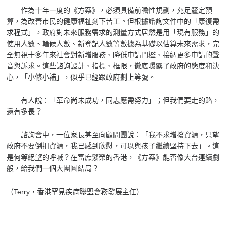
作為十年一度的《方案》，必須具備前瞻性規劃，充足釐定預
算，為改善市民的健康福祉刻下苦工。但根據諮詢文件中的「康復需
求程式」，政府對未來服務需求的測量方式居然是用「現有服務」的
使用人數、輪候人數、新登記人數等數據為基礎以估算未來需求，完
全無視十多年來社會對新增服務、降低申請門檻、接納更多申請的聲
音與訴求。這些諮詢設計、指標、框限，徹底曝露了政府的態度和決
心，「小修小補」，似乎已經跟政府劃上等號。
有人說：「革命尚未成功，同志應需努力」；但我們要走的路，
還有多長？
諮詢會中，一位家長甚至向顧問團說：「我不求增撥資源，只望
政府不要倒扣資源，我已感到欣慰，可以與孩子繼續堅持下去」。這
是何等絕望的呼喊？在富庶繁榮的香港，《方案》能否像大台連續劇
般，給我們一個大團圓結局？
（
Terry
，香港罕見疾病聯盟會務發展主任）