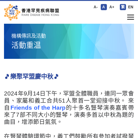
A-
A
A+
繁
EN
機構傳訊及活動
活動重温
🎵樂聚罕盟慶中秋🎵
2024年9月14日下午，罕盟全體職員，連同一眾會
員、家屬和義工合共51人聚首一堂迎接中秋。 來
自
Friends of the Harp
的十多名豎琴演奏嘉賓帶
來了7部不同大小的豎琴，演奏多首以中秋為題的
曲目，增添節日氣氛。
在豎琴體驗環節中，義工們鼓勵所有參加者試撥琴