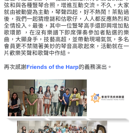
弦和與各種豎琴合照，增進互動交流。不久，大家
就由被動變為主動，琴聲四起，好不熱鬧！茶點過
後，我們一起猜燈謎和估歌仔，人人都反應熱烈和
全情投入。最後，其中一位豎琴高手還即興增加點
歌環節 ，在沒有樂譜下即席彈奏參加者點選的樂
曲，大顯身手，技藝高超，並帶動現場氣氛，多名
會員更不禁隨著美妙的琴音高歌起來，活動就在一
片歡樂笑聲和歌聲中作結。
再次感謝
Friends of the Harp
的義務演出。