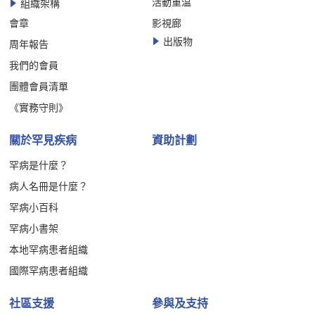
活動重温
組織架構
會章
影視廊
出版物
周年報告
我們的會員
團體會員清單
《實務守則》
關於罕見疾病
資助計劃
罕病是什麼？
病人名冊是什麼？
罕病小百科
罕病小書架
本地罕病患者組織
國際罕病患者組織
社區支援
參與及支持