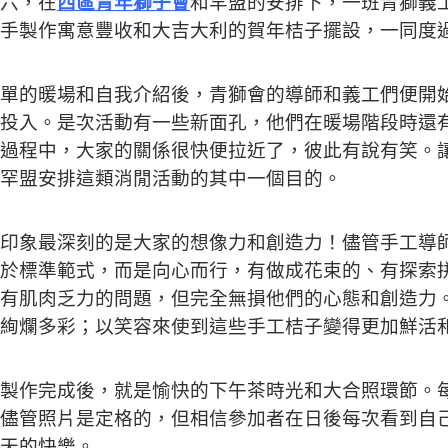
六，在
西區青年獅子會
和罕盟的安排下，一班青獅義
手製作寓意豐收和大吉大利的賀年桔子擺設，一同度
單的暖場和自我介紹後，青獅會的導師和義工們便開
投入。是次活動有一些新面孔，他們在暖場階段時還
過程中，大家的關係很快便拉近了，彼此有說有笑。
罕盟安排這類消閒活動的其中一個目的。
印象最深刻的是大家的想像力和創造力！儘管手工導
於標準範式，而是向心而行，有做成花束的、有探索
有肌肉乏力的問題，但完全無損他們的心態和創造力
絢爛多彩；以笑容來使到這些手工桔子變得更加鮮活
製作完成後，就是愉快的下午茶時光和大合照環節。
儘管照片是定格的，但相信參加者在日後每次看到自
天的快樂。