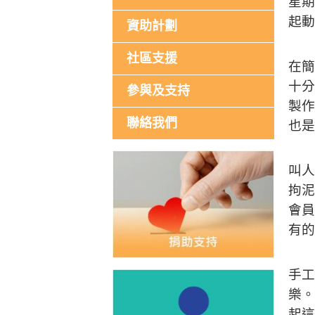
星期
起動
資助計劃
社區支援
在簡
十分
參與及支持
製作
聯絡我們
也是
叫人
拘泥
會員
有的
手工
樂。
起這