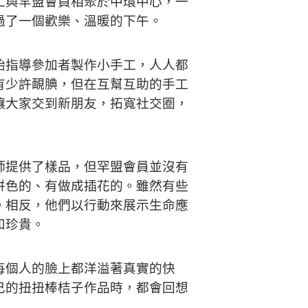
工與罕盟會員相聚於中環中心，一
過了一個歡樂、溫暖的下午。
始指導參加者製作小手工，人人都
有少許靦腆，但在互幫互助的手工
讓大家交到新朋友，拓寬社交圈，
師提供了樣品，但罕盟會員並沒有
拼色的、有做成插花的。雖然有些
。相反，他們以行動來展示生命應
和珍貴。
每個人的臉上都洋溢著真實的快
己的扭扭棒桔子作品時，都會回想