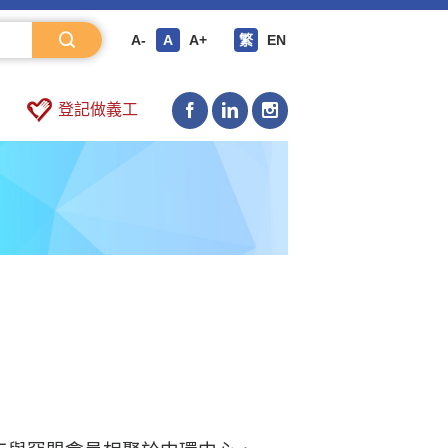
A-
A
A+
繁
EN
登記做義工