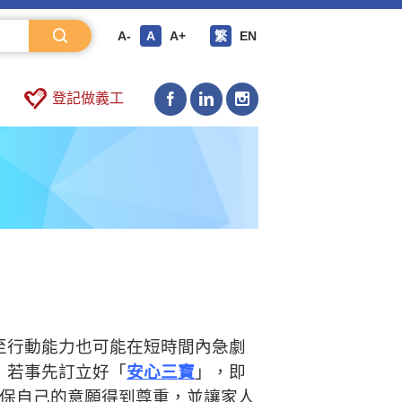
A-
A
A+
繁
EN
登記做義工
至行動能力也可能在短時間內急劇
，若事先訂立好「
安心三寶
」，即
保自己的意願得到尊重，並讓家人