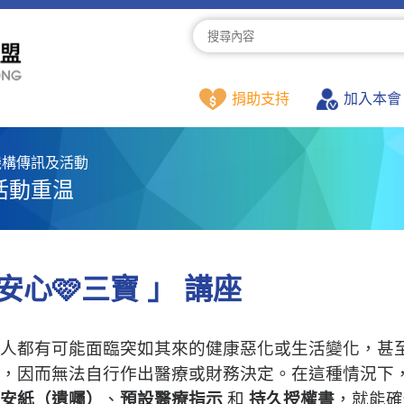
捐助支持
加入本會
機構傳訊及活動
活動重温
安心🩷三寶 」 講座
人都有可能面臨突如其來的健康惡化或生活變化，甚
，因而無法自行作出醫療或財務決定。在這種情況下
安紙（遺囑）
、
預設醫療指示
和
持久授權書
，就能確