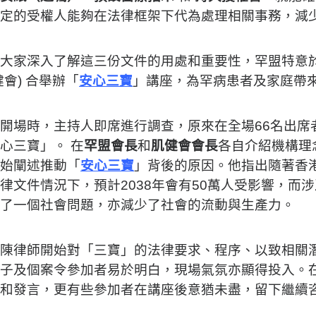
定的受權人能夠在法律框架下代為處理相關事務，減
大家深入了解這三份文件的用處和重要性，罕盟特意於2
健會) 合舉辦「
安心三寶
」講座，為罕病患者及家庭帶
開場時，主持人即席進行調查，原來在全場66名出席
安心三寶」。
在
罕盟會長
和
肌健會會長
各自介紹機構理
始闡述推動「
安心三寶
」背後的原因。他指出隨著香
律文件情況下，預計2038年會有50萬人受影響，而涉
成了一個社會問題，亦減少了社會的流動與生產力。
陳律師開始對「三寶」的法律要求、程序、以致相關
子及個案令參加者易於明白，現場氣氛亦顯得投入。
問和發言，更有些參加者在講座後意猶未盡，留下繼續