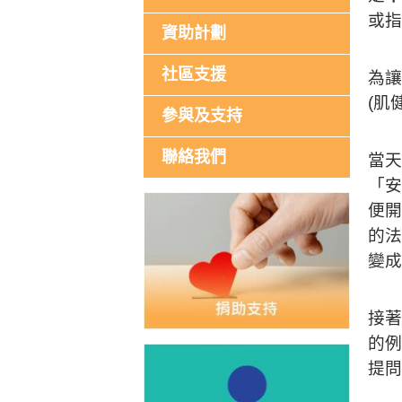
或指
資助計劃
社區支援
為讓
(肌
參與及支持
聯絡我們
當天
「
便開
的法
變
接著
的例
提