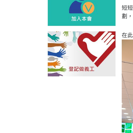
短短
劃
在此