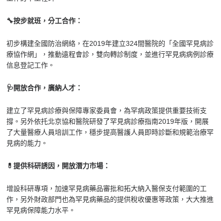
🔧按步就班，分工合作：
初步構建全國防治網絡，在
2019
年建立
324
間醫院的「全國罕見病診
療協作網」，推動遠程會診，雙向轉診制度，並進行罕見病病例診療
信息登記工作。
🩺開放合作，廣納人才：
建立了罕見病診療與保障專家委員會，為罕病政策提供重要技術支
撐。另外依托北京協和醫院研發了罕見病診療指南
2019
年版，開展
了大量醫療人員培訓工作，穩步提高醫護人員即時診斷和規範治療罕
見病的能力。
💊提供科研誘因，開放潛力市場：
增設科研專項，加速罕見病藥品審批和拓大納入醫保支付範圍的工
作，另外財政部門也為罕見病藥品的提供稅收優惠等政策，大大推進
罕見病保障能力水平。