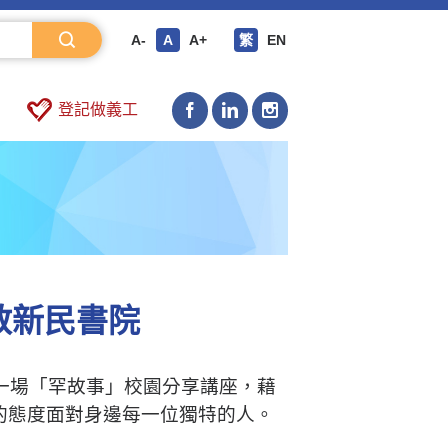
A-
A
A+
繁
EN
登記做義工
教新民書院
來一場「罕故事」校園分享講座，藉
的態度面對身邊每一位獨特的人。