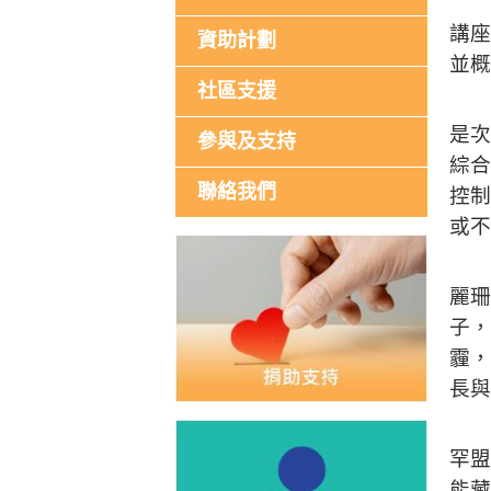
講座
資助計劃
並概
社區支援
是次
參與及支持
綜合
聯絡我們
控制
或不
麗珊
子，
霾，
長與
罕盟
能藏