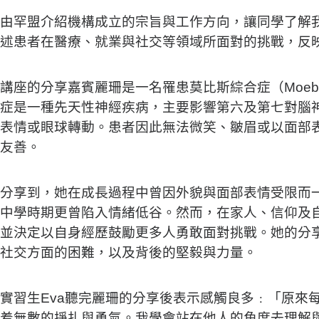
由罕盟介紹機構成立的宗旨與工作方向，讓同學了解
述患者在醫療、就業與社交等領域所面對的挑戰，反
講座的分享嘉賓麗珊是一名罹患莫比斯綜合症（Moebius
症是一種先天性神經疾病，主要影響第六及第七對腦
表情或眼球轉動。患者因此無法微笑、皺眉或以面部
友善。
分享到，她在成長過程中曾因外貌與面部表情受限而
中學時期更曾陷入情緒低谷。然而，在家人、信仰及
並決定以自身經歷鼓勵更多人勇敢面對挑戰。她的分
社交方面的困難，以及背後的堅毅與力量。
實習生Eva聽完麗珊的分享後表示感觸良多﹕「原來
着無數的掙扎與勇氣。我學會站在他人的角度去理解