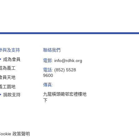
參與及支持
聯絡我們
成為會員
電郵:
info@rdhk.org
成為義工
電話:
(852) 5528
9600
會員天地
傳真:
義工園地
九龍橫頭磡邨宏禮樓地
捐款支持
下
Cookie 政策聲明