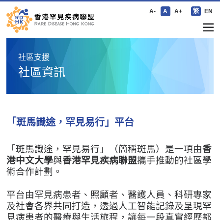
A-
A
A+
繁
EN
社區支援
社區資訊
「斑馬識途，罕見易行」平台
「斑馬識途，罕見易行」（簡稱斑馬）是
一項由
香
港中文大學
與
香港罕見疾病聯盟
攜手推動的社區學
術合作計劃。
平台由罕見病患者、照顧者、醫護人員、科研專家
及社會各界共同打造，透過人工智能記錄及呈現罕
見病患者的醫療與生活旅程，讓每一段真實經歷都