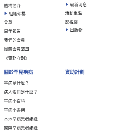
最新消息
機構簡介
活動重温
組織架構
會章
影視廊
出版物
周年報告
我們的會員
團體會員清單
《實務守則》
關於罕見疾病
資助計劃
罕病是什麼？
病人名冊是什麼？
罕病小百科
罕病小書架
本地罕病患者組織
國際罕病患者組織